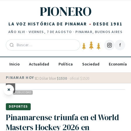
Saltar al contenido
PIONERO
LA VOZ HISTÓRICA DE PINAMAR
DESDE 1981
AÑO
XLVI
·
VIERNES, 7 DE AGOSTO
· PINAMAR, BUENOS AIRES
f
Inicio
Actualidad
Política
Sociedad
Economía
PINAMAR HOY
·
💵 Dólar blue
$
1530
· oficial $
1520
×
PUBLICIDAD
PUBLICIDAD
DEPORTES
Pinamarense triunfa en el World
Masters Hockey 2026 en