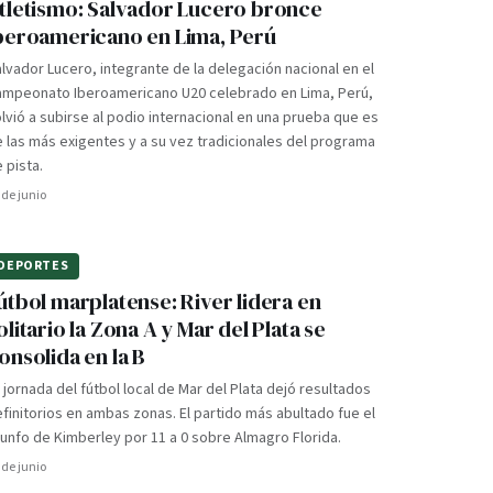
tletismo: Salvador Lucero bronce
beroamericano en Lima, Perú
lvador Lucero, integrante de la delegación nacional en el
ampeonato Iberoamericano U20 celebrado en Lima, Perú,
lvió a subirse al podio internacional en una prueba que es
 las más exigentes y a su vez tradicionales del programa
 pista.
 de junio
DEPORTES
útbol marplatense: River lidera en
olitario la Zona A y Mar del Plata se
onsolida en la B
 jornada del fútbol local de Mar del Plata dejó resultados
finitorios en ambas zonas. El partido más abultado fue el
iunfo de Kimberley por 11 a 0 sobre Almagro Florida.
 de junio