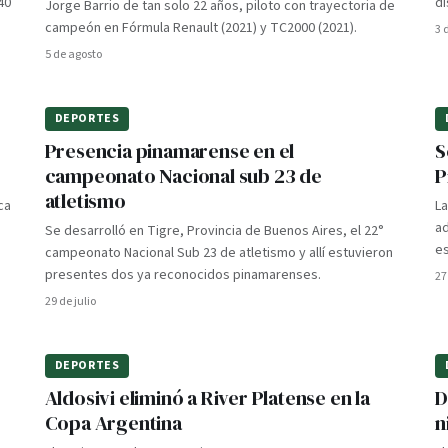
40
d
Jorge Barrio de tan solo 22 años, piloto con trayectoria de
campeón en Fórmula Renault (2021) y TC2000 (2021).
3 
5 de agosto
DEPORTES
Presencia pinamarense en el
S
campeonato Nacional sub 23 de
P
atletismo
ca
La
a
Se desarrolló en Tigre, Provincia de Buenos Aires, el 22°
es
campeonato Nacional Sub 23 de atletismo y allí estuvieron
presentes dos ya reconocidos pinamarenses.
27
29 de julio
DEPORTES
Aldosivi eliminó a River Platense en la
D
Copa Argentina
n