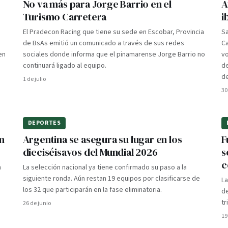
No va más para Jorge Barrio en el
A
Turismo Carretera
i
El Pradecon Racing que tiene su sede en Escobar, Provincia
Sa
de BsAs emitió un comunicado a través de sus redes
C
en
sociales donde informa que el pinamarense Jorge Barrio no
vo
continuará ligado al equipo.
de
de
1 de julio
30
DEPORTES
n
Argentina se asegura su lugar en los
F
dieciséisavos del Mundial 2026
s
c
n
La selección nacional ya tiene confirmado su paso a la
siguiente ronda. Aún restan 19 equipos por clasificarse de
La
los 32 que participarán en la fase eliminatoria.
de
tr
26 de junio
19