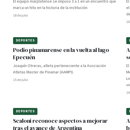
El equipo marplatense se impuso 3 a 1 en un encuentro que
E
marca un hito en la historia de la institución.
el
de
18 de julio
16
DEPORTES
Podio pinamarense en la vuelta al lago
A
Epecuén
s
Joaquín Otreras, atleta perteneciente a la Asociación
El
Atletas Master de Pinamar (AAMPI).
Me
Li
15 de julio
vi
14
DEPORTES
Scaloni reconoce aspectos a mejorar
A
tras el avance de Argentina
b