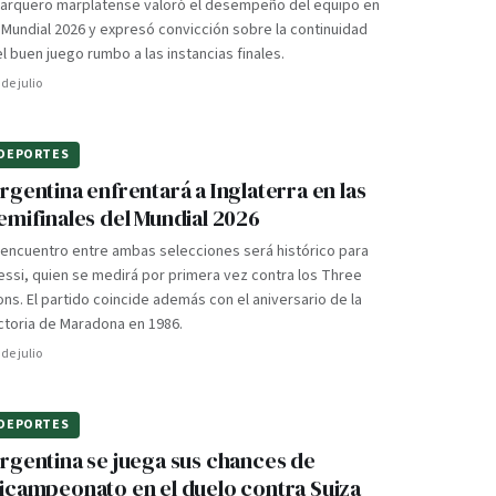
l arquero marplatense valoró el desempeño del equipo en
 Mundial 2026 y expresó convicción sobre la continuidad
l buen juego rumbo a las instancias finales.
 de julio
DEPORTES
rgentina enfrentará a Inglaterra en las
emifinales del Mundial 2026
 encuentro entre ambas selecciones será histórico para
ssi, quien se medirá por primera vez contra los Three
ons. El partido coincide además con el aniversario de la
ctoria de Maradona en 1986.
 de julio
DEPORTES
rgentina se juega sus chances de
icampeonato en el duelo contra Suiza