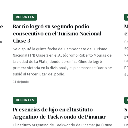
DEPORTES
te
Barrio logró su segundo podio
M
consecutivo en el Turismo Nacional
e
Clase 3
en
Co
a
Se disputó la quinta fecha del Campeonato del Turismo
de
Nacional (TN) Clase 3 en el Autódromo Roberto Mouras de
ca
la ciudad de La Plata, donde Jeremías Olmedo logró
p
primera victoria en la divisional y el pinamarense Barrio se
subió al tercer lugar del podio.
9 
11 de junio
DEPORTES
Presencias de lujo en el Instituto
S
Argentino de Taekwondo de Pinamar
r
El Instituto Argentino de Taekwondo de Pinamar (IAT) tuvo
En