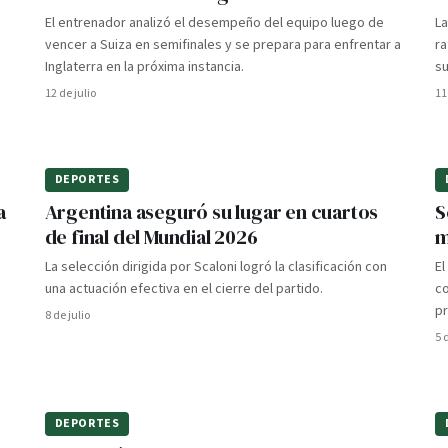
El entrenador analizó el desempeño del equipo luego de
La
vencer a Suiza en semifinales y se prepara para enfrentar a
ra
Inglaterra en la próxima instancia.
su
12 de julio
11
DEPORTES
a
Argentina aseguró su lugar en cuartos
S
de final del Mundial 2026
m
La selección dirigida por Scaloni logró la clasificación con
El
una actuación efectiva en el cierre del partido.
co
p
8 de julio
5 
DEPORTES