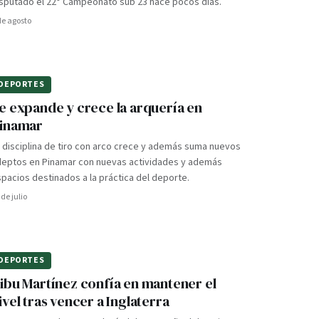
isputado el 22° Campeonato sub 23 hace pocos días.
de agosto
DEPORTES
e expande y crece la arquería en
inamar
 disciplina de tiro con arco crece y además suma nuevos
deptos en Pinamar con nuevas actividades y además
pacios destinados a la práctica del deporte.
 de julio
DEPORTES
ibu Martínez confía en mantener el
ivel tras vencer a Inglaterra