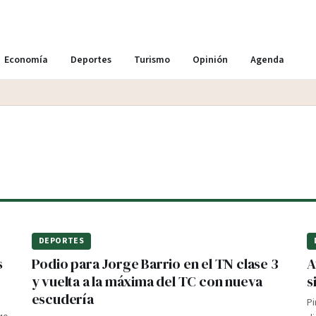
Economía
Deportes
Turismo
Opinión
Agenda
DEPORTES
s
Podio para Jorge Barrio en el TN clase 3
A
y vuelta a la máxima del TC con nueva
s
escudería
P