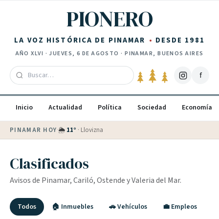
Saltar al contenido
PIONERO
LA VOZ HISTÓRICA DE PINAMAR
DESDE 1981
AÑO
XLVI
·
JUEVES, 6 DE AGOSTO
· PINAMAR, BUENOS AIRES
f
Inicio
Actualidad
Política
Sociedad
Economía
PINAMAR HOY
·
💵 Dólar blue
$
1540
· oficial $
1520
Clasificados
Avisos de Pinamar, Cariló, Ostende y Valeria del Mar.
Todos
🏠 Inmuebles
🚗 Vehículos
💼 Empleos