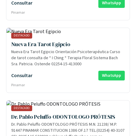
Consultar
WhatsApp
1371, B7167 Pinamar, Bs As. Rejunta Cowork | Primera Junta
197, Quilmes, GBA Sur.
Pinamar
DESTACADO
Nueva Era Tarot Egipcio
Nueva Era Tarot Egipcio Orientación Psicoterapéutica Curso
de tarot consulta de “ I Ching “ Terapia Floral Sistema Bach
Sra. Patricia. Ostende 02254-15-413000
Consultar
WhatsApp
Pinamar
DESTACADO
Dr. Pablo Peluffo ODONTOLOGO PRÓTESIS
Dr. Pablo Peluffo ODONTOLOGO PRÓTESIS M.N. 21238/ M.P.
91447 PINAMAR CONSTITUCION 1386 OF.17 TEL.(02254) 40-3107