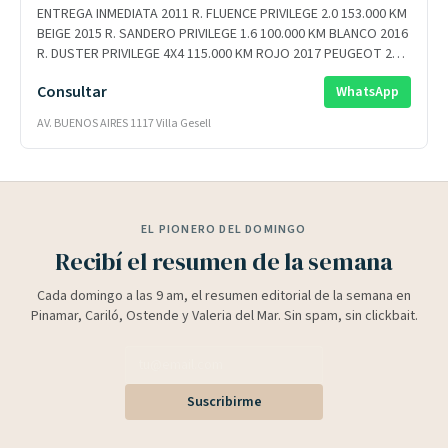
ENTREGA INMEDIATA 2011 R. FLUENCE PRIVILEGE 2.0 153.000 KM
BEIGE 2015 R. SANDERO PRIVILEGE 1.6 100.000 KM BLANCO 2016
R. DUSTER PRIVILEGE 4X4 115.000 KM ROJO 2017 PEUGEOT 208
ALLURE 1.6 115.000 KM BLANCO 2018 CITROEN C3 VTI LIVE 1.6
Consultar
WhatsApp
124.000 KM BORRAVINO 2020 R.SANDERO LIFE 1.6 GNC 117.000
KM AZUL 2021 R.OROCH OUTSIDER 4WD 95.000 KM GRIS ETOILE
AV. BUENOS AIRES 1117 Villa Gesell
2022 P. 3008 GT PACK TRIP. 1.6 44.000 KM GRIS 2023 R.KANGOO
STEPWAY 40.000 KM ROJO FUEGO 2025 C. C3 AIRCROSS FEEL
PACK 0 KM GRIS OKM 2026 R. BOREAL TECHNO 1.3 AZUL R.
DUSTER INTENS 1.6 BLANCO R. KANGOO EXPRESS 1.6 GRIS
ETOILE R. KARDIAN EVOLUTION 1.0T GRIS ETOILE R. OROCH
EL PIONERO DEL DOMINGO
EMOTION 1.6 BLANCO R. OROCH OUTSIDER 4X4 1.3T BLANCO Y
TODA LA LINEA NISSAN
Recibí el resumen de la semana
Cada domingo a las 9 am, el resumen editorial de la semana en
Pinamar, Cariló, Ostende y Valeria del Mar. Sin spam, sin clickbait.
Suscribirme