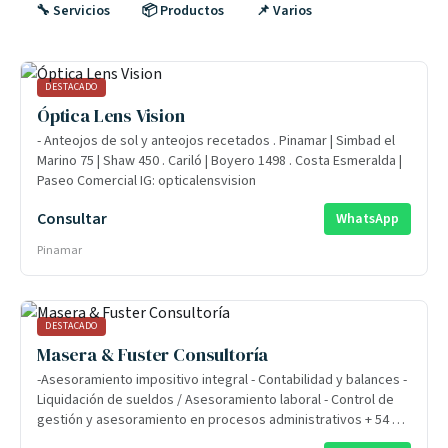
🔧 Servicios
📦 Productos
📌 Varios
DESTACADO
Óptica Lens Vision
- Anteojos de sol y anteojos recetados . Pinamar | Simbad el
Marino 75 | Shaw 450 . Cariló | Boyero 1498 . Costa Esmeralda |
Paseo Comercial IG: opticalensvision
Consultar
WhatsApp
Pinamar
DESTACADO
Masera & Fuster Consultoría
-Asesoramiento impositivo integral - Contabilidad y balances -
Liquidación de sueldos / Asesoramiento laboral - Control de
gestión y asesoramiento en procesos administrativos + 54 9
11 5622-7101 info@myfconsultoria.com Wolf Cowork | Jason