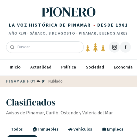
Saltar al contenido
PIONERO
LA VOZ HISTÓRICA DE PINAMAR
DESDE 1981
AÑO
XLVI
·
SÁBADO, 8 DE AGOSTO
· PINAMAR, BUENOS AIRES
f
Inicio
Actualidad
Política
Sociedad
Economía
PINAMAR HOY
·
Clasificados
Avisos de Pinamar, Cariló, Ostende y Valeria del Mar.
Todos
🏠 Inmuebles
🚗 Vehículos
💼 Empleos