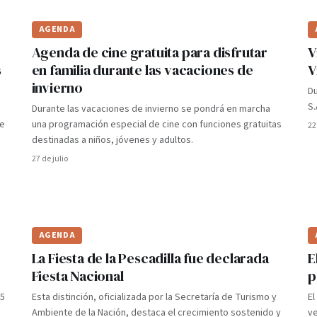
AGENDA
Agenda de cine gratuita para disfrutar
V
s
en familia durante las vacaciones de
V
invierno
Du
S.
Durante las vacaciones de invierno se pondrá en marcha
ve
una programación especial de cine con funciones gratuitas
22
destinadas a niños, jóvenes y adultos.
27 de julio
AGENDA
La Fiesta de la Pescadilla fue declarada
E
Fiesta Nacional
p
15
Esta distinción, oficializada por la Secretaría de Turismo y
El
Ambiente de la Nación, destaca el crecimiento sostenido y
ve