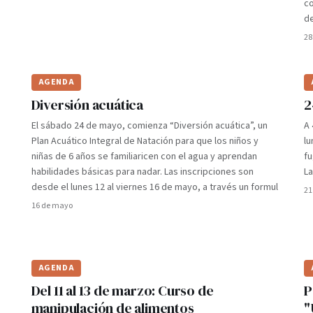
co
de
28
AGENDA
Diversión acuática
2
El sábado 24 de mayo, comienza “Diversión acuática”, un
A 
Plan Acuático Integral de Natación para que los niños y
lu
niñas de 6 años se familiaricen con el agua y aprendan
fu
habilidades básicas para nadar. Las inscripciones son
La
desde el lunes 12 al viernes 16 de mayo, a través un formul
21
16 de mayo
AGENDA
Del 11 al 13 de marzo: Curso de
P
manipulación de alimentos
"