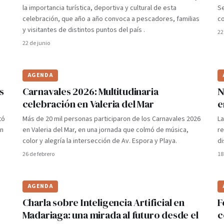
la importancia turística, deportiva y cultural de esta
Se
celebración, que año a año convoca a pescadores, familias
co
y visitantes de distintos puntos del país .
22
22 de junio
AGENDA
s
Carnavales 2026: Multitudinaria
N
celebración en Valeria del Mar
e
tó
Más de 20 mil personas participaron de los Carnavales 2026
La
on
en Valeria del Mar, en una jornada que colmó de música,
re
color y alegría la intersección de Av. Espora y Playa.
di
26 de febrero
18
AGENDA
Charla sobre Inteligencia Artificial en
F
Madariaga: una mirada al futuro desde el
c