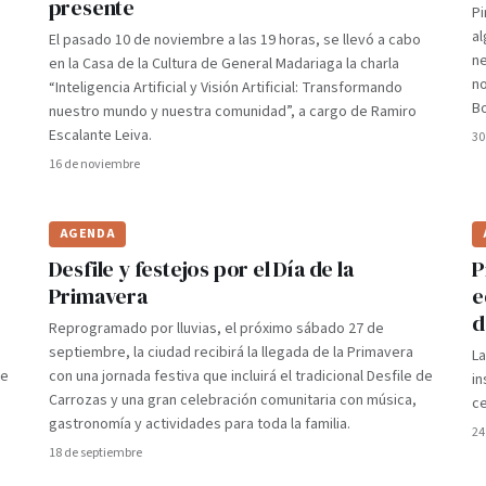
presente
Pi
al
El pasado 10 de noviembre a las 19 horas, se llevó a cabo
ne
en la Casa de la Cultura de General Madariaga la charla
no
“Inteligencia Artificial y Visión Artificial: Transformando
Bo
nuestro mundo y nuestra comunidad”, a cargo de Ramiro
Escalante Leiva.
30
16 de noviembre
AGENDA
Desfile y festejos por el Día de la
P
Primavera
e
d
Reprogramado por lluvias, el próximo sábado 27 de
septiembre, la ciudad recibirá la llegada de la Primavera
La
de
con una jornada festiva que incluirá el tradicional Desfile de
in
Carrozas y una gran celebración comunitaria con música,
ce
gastronomía y actividades para toda la familia.
24
18 de septiembre