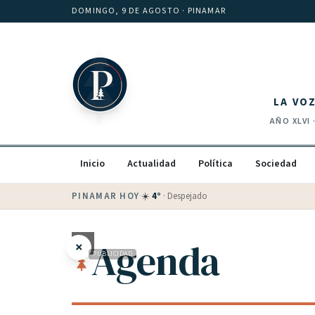
Saltar al contenido
DOMINGO, 9 DE AGOSTO
· PINAMAR
LA VO
AÑO
XLVI
Inicio
Actualidad
Política
Sociedad
PINAMAR HOY
·
💵 Dólar blue
$
1525
· oficial $
1520
Agenda
×
PUBLICIDAD