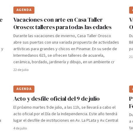
AGENDA
de
Vacaciones con arte en Casa Taller
V
Orosco: talleres para todas las edades
O
Durante las vacaciones de invierno, Casa Taller Orosco
Du
abre sus puertas con una variada propuesta de actividades
Bi
 y
artísticas para grandes y chicos en Pinamar. En su sede de
pa
Intermedanos 615, se ofrecen talleres de acuarela,
21
cerámica, bordado, jardinería y dibujo, en un ambiente cr
22 de julio
AGENDA
Acto y desfile oficial del 9 de julio
P
F
El próximo martes 9 de julio, a las 11h, se llevará a cabo el
acto oficial por el Día de la Independencia. Este año tendrá
Du
a
lugar el desfile de instituciones en Av. La PLata y Av.Central
a 
ta
4 de julio