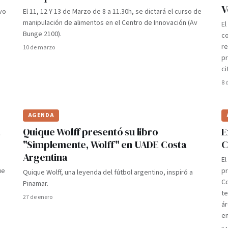
V
vo
El 11, 12 Y 13 de Marzo de 8 a 11.30h, se dictará el curso de
manipulación de alimentos en el Centro de Innovación (Av
El
Bunge 2100).
co
re
10 de marzo
pr
ci
8 
AGENDA
Quique Wolff presentó su libro
E
"Simplemente, Wolff" en UADE Costa
C
Argentina
E
ue
pr
Quique Wolff, una leyenda del fútbol argentino, inspiró a
C
Pinamar.
t
27 de enero
ár
en