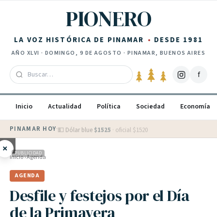
Saltar al contenido
PIONERO
LA VOZ HISTÓRICA DE PINAMAR
DESDE 1981
AÑO
XLVI
·
DOMINGO, 9 DE AGOSTO
· PINAMAR, BUENOS AIRES
f
Inicio
Actualidad
Política
Sociedad
Economía
PINAMAR HOY
·
💵 Dólar blue
$
1525
· oficial $
1520
×
PUBLICIDAD
Inicio
›
Agenda
AGENDA
Desfile y festejos por el Día
de la Primavera