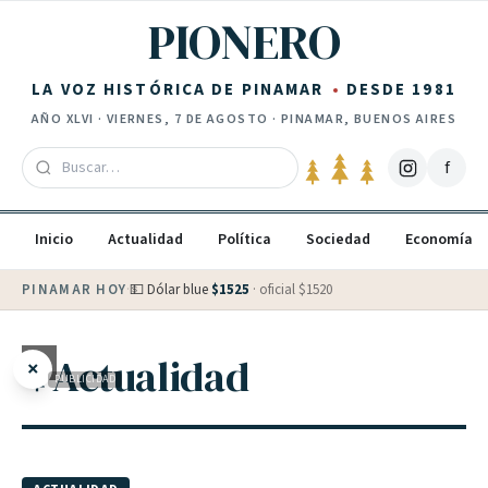
Saltar al contenido
PIONERO
LA VOZ HISTÓRICA DE PINAMAR
DESDE 1981
AÑO
XLVI
·
VIERNES, 7 DE AGOSTO
· PINAMAR, BUENOS AIRES
f
Inicio
Actualidad
Política
Sociedad
Economía
PINAMAR HOY
·
💵 Dólar blue
$
1525
· oficial $
1520
Actualidad
×
PUBLICIDAD