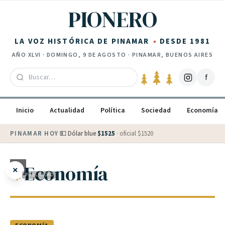
Saltar al contenido
PIONERO
LA VOZ HISTÓRICA DE PINAMAR
DESDE 1981
AÑO
XLVI
·
DOMINGO, 9 DE AGOSTO
· PINAMAR, BUENOS AIRES
f
Inicio
Actualidad
Política
Sociedad
Economía
PINAMAR HOY
·
💵 Dólar blue
$
1525
· oficial $
1520
Economía
×
PUBLICIDAD