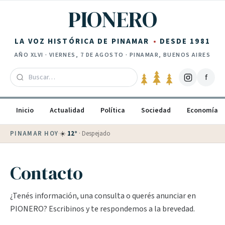
Saltar al contenido
PIONERO
LA VOZ HISTÓRICA DE PINAMAR
DESDE 1981
AÑO
XLVI
·
VIERNES, 7 DE AGOSTO
· PINAMAR, BUENOS AIRES
f
Inicio
Actualidad
Política
Sociedad
Economía
PINAMAR HOY
·
☀️
12
°
·
Despejado
Contacto
¿Tenés información, una consulta o querés anunciar en
PIONERO? Escribinos y te respondemos a la brevedad.