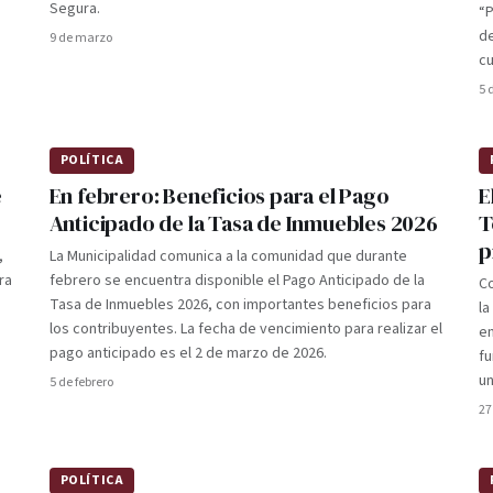
Segura.
“P
de
9 de marzo
c
5 
POLÍTICA
e
En febrero: Beneficios para el Pago
E
Anticipado de la Tasa de Inmuebles 2026
T
p
,
La Municipalidad comunica a la comunidad que durante
ra
febrero se encuentra disponible el Pago Anticipado de la
Co
Tasa de Inmuebles 2026, con importantes beneficios para
la
los contribuyentes. La fecha de vencimiento para realizar el
em
pago anticipado es el 2 de marzo de 2026.
fu
un
5 de febrero
27
POLÍTICA