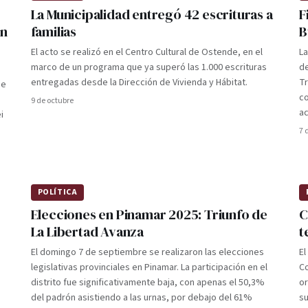
La Municipalidad entregó 42 escrituras a
F
en
familias
B
El acto se realizó en el Centro Cultural de Ostende, en el
La
marco de un programa que ya superó las 1.000 escrituras
de
entregadas desde la Dirección de Vivienda y Hábitat.
Tr
de
co
9 de octubre
ac
i
7 
POLÍTICA
Elecciones en Pinamar 2025: Triunfo de
C
La Libertad Avanza
t
El domingo 7 de septiembre se realizaron las elecciones
El
legislativas provinciales en Pinamar. La participación en el
C
distrito fue significativamente baja, con apenas el 50,3%
or
del padrón asistiendo a las urnas, por debajo del 61%
su