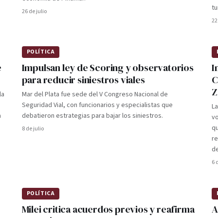
tu
26 de julio
22
POLÍTICA
e
Impulsan ley de Scoring y observatorios
I
para reducir siniestros viales
C
Z
la
Mar del Plata fue sede del V Congreso Nacional de
Seguridad Vial, con funcionarios y especialistas que
La
a
debatieron estrategias para bajar los siniestros.
vo
q
8 de julio
re
de
6 
POLÍTICA
Milei critica acuerdos previos y reafirma
A