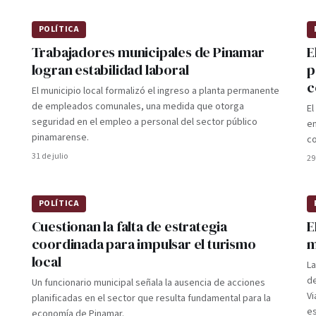
POLÍTICA
Trabajadores municipales de Pinamar
E
logran estabilidad laboral
p
c
El municipio local formalizó el ingreso a planta permanente
de empleados comunales, una medida que otorga
El
seguridad en el empleo a personal del sector público
en
pinamarense.
co
31 de julio
29
POLÍTICA
Cuestionan la falta de estrategia
E
coordinada para impulsar el turismo
m
local
L
de
Un funcionario municipal señala la ausencia de acciones
Vi
planificadas en el sector que resulta fundamental para la
es
economía de Pinamar.