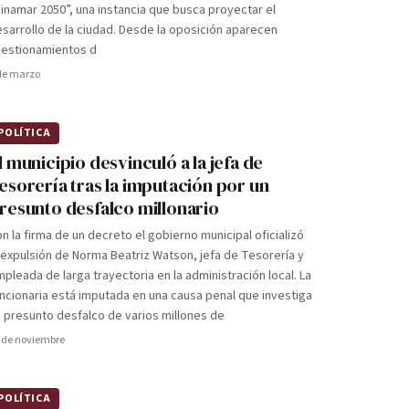
inamar 2050”, una instancia que busca proyectar el
sarrollo de la ciudad. Desde la oposición aparecen
uestionamientos d
de marzo
POLÍTICA
l municipio desvinculó a la jefa de
esorería tras la imputación por un
resunto desfalco millonario
n la firma de un decreto el gobierno municipal oficializó
 expulsión de Norma Beatriz Watson, jefa de Tesorería y
pleada de larga trayectoria en la administración local. La
ncionaria está imputada en una causa penal que investiga
 presunto desfalco de varios millones de
 de noviembre
POLÍTICA