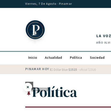
Saltar al contenido
Viernes, 7 De Agosto
· Pinamar
LA VO
AÑO
XLVI
Inicio
Actualidad
Política
Sociedad
PINAMAR HOY
·
💵 Dólar blue
$
1525
· oficial $
1520
Política
×
PUBLICIDAD