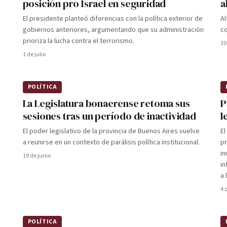
posición pro Israel en seguridad
a
El presidente planteó diferencias con la política exterior de
Al
gobiernos anteriores, argumentando que su administración
co
prioriza la lucha contra el terrorismo.
30
1 de julio
POLÍTICA
La Legislatura bonaerense retoma sus
P
sesiones tras un período de inactividad
l
El poder legislativo de la provincia de Buenos Aires vuelve
El
a reunirse en un contexto de parálisis política institucional.
pr
in
19 de junio
in
a 
4 
POLÍTICA