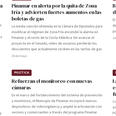
ra
Pinamar en alerta por la quita de Zona
B
Fría y advierten fuertes aumentos en las
d
boletas de gas
El
l
de
La media sanción obtenida en la Cámara de Diputados para
pa
modificar el régimen de Zona Fría encendió la alarma en
es
Pinamar y el resto de la Costa Atlántica. De avanzar el
14
proyecto en el Senado, miles de usuarios perderán los
descuentos que actualmente reciben en las tarifas de gas
25 de mayo
POLÍTICA
Refuerzan el monitoreo con nuevas
L
cámaras
e
f
En el marco del fortalecimiento del sistema de prevención
y monitoreo, el Municipio de Pinamar incorporó nuevos
Co
dispositivos de videovigilancia y amplió la articulación con
es
vecinos y comerciantes a través del programa Pinamar
y
Pú