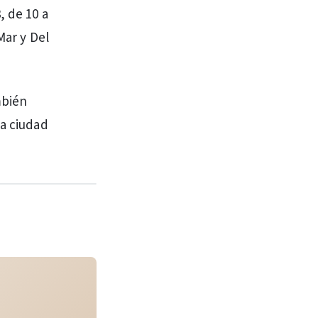
, de 10 a
Mar y Del
mbién
la ciudad