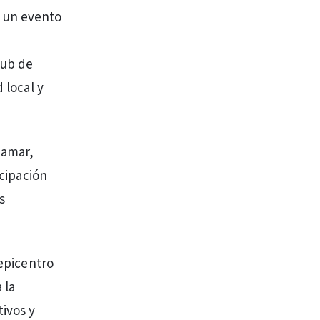
o un evento
lub de
 local y
namar,
icipación
s
 epicentro
 la
ivos y