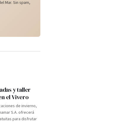
el Mar. Sin spam,
adas y taller
en el Vivero
caciones de invierno,
inamar S.A. ofrecerá
atuitas para disfrutar