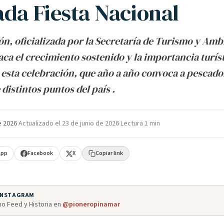
ada Fiesta Nacional
ión, oficializada por la Secretaría de Turismo y Amb
aca el crecimiento sostenido y la importancia turís
e esta celebración, que año a año convoca a pescador
 distintos puntos del país .
e 2026
·
Actualizado el
23 de junio de 2026
·
Lectura 1 min
App
Facebook
X
Copiar link
 INSTAGRAM
o Feed y Historia en
@pioneropinamar