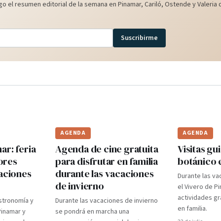
o el resumen editorial de la semana en Pinamar, Cariló, Ostende y Valeria d
Suscribirme
AGENDA
AGENDA
r: feria
Agenda de cine gratuita
Visitas gui
ores
para disfrutar en familia
botánico 
caciones
durante las vacaciones
Durante las va
de invierno
el Vivero de P
actividades gr
stronomía y
Durante las vacaciones de invierno
en familia.
Pinamar y
se pondrá en marcha una