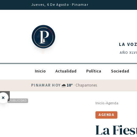
Saltar al contenido
Jueves, 6 De Agosto
· Pinamar
LA VO
AÑO
XLV
Inicio
Actualidad
Política
Sociedad
PINAMAR HOY
·
💵 Dólar blue
$
1530
· oficial $
1520
×
PUBLICIDAD
Inicio
›
Agenda
AGENDA
La Fies