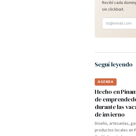
Recibí cada doming
sin clickbait.
Seguí leyendo
AGENDA
Hecho en Pinama
de emprended
durante las va
de invierno
Diseño, artesanías, ga
productos locales en 