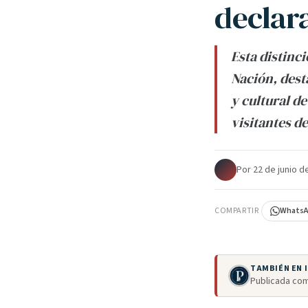
declar
Esta distinc
Nación, dest
y cultural d
visitantes de
Por
·
22 de junio d
COMPARTIR
Whats
TAMBIÉN EN
Publicada com