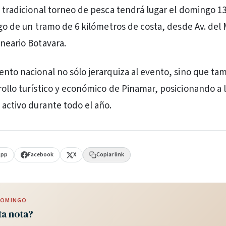
l tradicional torneo de pesca tendrá lugar el domingo 13
rgo de un tramo de 6 kilómetros de costa, desde Av. del 
lneario Botavara.
nto nacional no sólo jerarquiza al evento, sino que ta
rollo turístico y económico de Pinamar, posicionando a 
activo durante todo el año.
App
Facebook
X
Copiar link
 DOMINGO
ta nota?