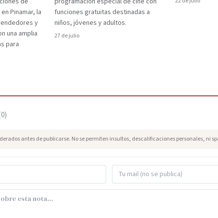
aciones de
programación especial de cine con
22 de julio
 en Pinamar, la
funciones gratuitas destinadas a
prendedores y
niños, jóvenes y adultos.
on una amplia
27 de julio
as para
(
0
)
erados antes de publicarse. No se permiten insultos, descalificaciones personales, ni s