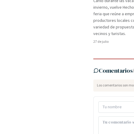
Cariló durante las vac
invierno, vuelve Hecho
feria que reúne a em
productores locales c
variedad de propuest
vecinos y turistas.
27 de julio
Comentarios
Los comentarios son mod