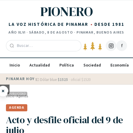
Saltar al contenido
PIONERO
LA VOZ HISTÓRICA DE PINAMAR
DESDE 1981
AÑO
XLVI
·
SÁBADO, 8 DE AGOSTO
· PINAMAR, BUENOS AIRES
f
Inicio
Actualidad
Política
Sociedad
Economía
PINAMAR HOY
·
💵 Dólar blue
$
1525
· oficial $
1520
×
PUBLICIDAD
Inicio
›
Agenda
AGENDA
Acto y desfile oficial del 9 de
julio