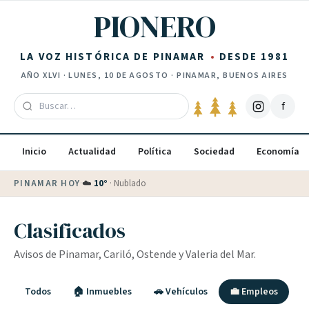
Saltar al contenido
PIONERO
LA VOZ HISTÓRICA DE PINAMAR
DESDE 1981
AÑO
XLVI
·
LUNES, 10 DE AGOSTO
· PINAMAR, BUENOS AIRES
f
Inicio
Actualidad
Política
Sociedad
Economía
PINAMAR HOY
·
☁️
10
°
·
Nublado
Clasificados
Avisos de Pinamar, Cariló, Ostende y Valeria del Mar.
Todos
🏠 Inmuebles
🚗 Vehículos
💼 Empleos