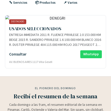
🔧 Servicios
📦 Productos
📌 Varios
DESTACADO
USADOS SELECCIONADOS
ENTREGA INMEDIATA 2011 R. FLUENCE PRIVILEGE 2.0 153.000 KM
BEIGE 2015 R. SANDERO PRIVILEGE 1.6 100.000 KM BLANCO 2016
R. DUSTER PRIVILEGE 4X4 115.000 KM ROJO 2017 PEUGEOT 208
ALLURE 1.6 115.000 KM BLANCO 2018 CITROEN C3 VTI LIVE 1.6
Consultar
WhatsApp
124.000 KM BORRAVINO 2020 R.SANDERO LIFE 1.6 GNC 117.000
KM AZUL 2021 R.OROCH OUTSIDER 4WD 95.000 KM GRIS ETOILE
AV. BUENOS AIRES 1117 Villa Gesell
2022 P. 3008 GT PACK TRIP. 1.6 44.000 KM GRIS 2023 R.KANGOO
STEPWAY 40.000 KM ROJO FUEGO 2025 C. C3 AIRCROSS FEEL
PACK 0 KM GRIS OKM 2026 R. BOREAL TECHNO 1.3 AZUL R.
DUSTER INTENS 1.6 BLANCO R. KANGOO EXPRESS 1.6 GRIS
ETOILE R. KARDIAN EVOLUTION 1.0T GRIS ETOILE R. OROCH
EL PIONERO DEL DOMINGO
EMOTION 1.6 BLANCO R. OROCH OUTSIDER 4X4 1.3T BLANCO Y
TODA LA LINEA NISSAN
Recibí el resumen de la semana
Cada domingo a las 9 am, el resumen editorial de la semana en
Pinamar, Cariló, Ostende y Valeria del Mar. Sin spam, sin clickbait.