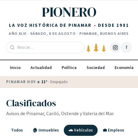
Saltar al contenido
PIONERO
LA VOZ HISTÓRICA DE PINAMAR
DESDE 1981
AÑO
XLVI
·
SÁBADO, 8 DE AGOSTO
· PINAMAR, BUENOS AIRES
f
Inicio
Actualidad
Política
Sociedad
Economía
PINAMAR HOY
·
☀️
11
°
·
Despejado
Clasificados
Avisos de Pinamar, Cariló, Ostende y Valeria del Mar.
Todos
🏠 Inmuebles
🚗 Vehículos
💼 Empleos