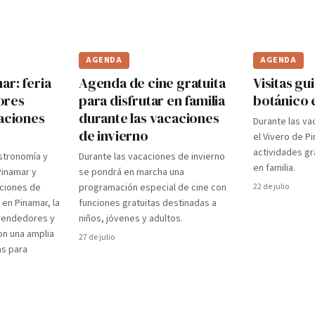
AGENDA
AGENDA
r: feria
Agenda de cine gratuita
Visitas gui
ores
para disfrutar en familia
botánico 
caciones
durante las vacaciones
Durante las va
de invierno
el Vivero de P
actividades gr
stronomía y
Durante las vacaciones de invierno
en familia.
Pinamar y
se pondrá en marcha una
aciones de
programación especial de cine con
22 de julio
 en Pinamar, la
funciones gratuitas destinadas a
prendedores y
niños, jóvenes y adultos.
on una amplia
27 de julio
as para