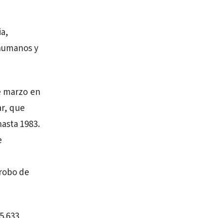
ia,
 humanos y
de marzo en
ar, que
asta 1983.
e
 robo de
5.633,