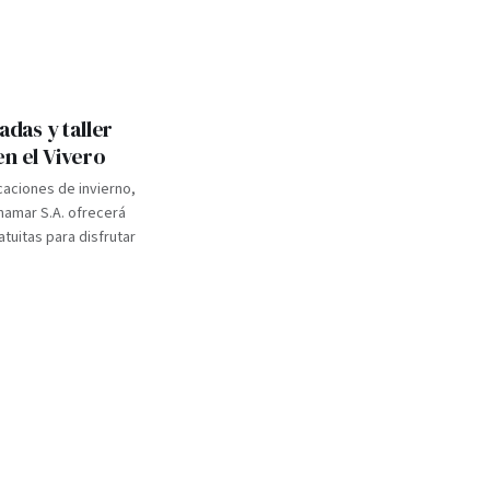
adas y taller
en el Vivero
caciones de invierno,
inamar S.A. ofrecerá
atuitas para disfrutar