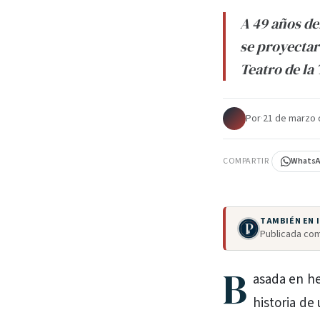
A 49 años de
se proyectará
Teatro de la 
Por
·
21 de marzo 
COMPARTIR
Whats
TAMBIÉN EN
Publicada com
B
asada en he
historia de