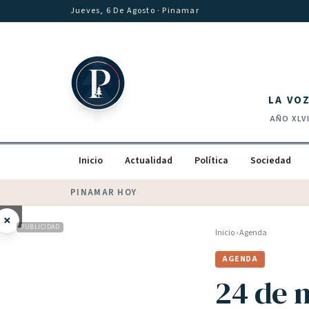
Saltar al contenido
Jueves, 6 De Agosto
· Pinamar
LA VO
AÑO
XLV
Inicio
Actualidad
Política
Sociedad
PINAMAR HOY
·
💵 Dólar blue
$
1540
· oficial $
1520
×
PUBLICIDAD
Inicio
›
Agenda
AGENDA
24 de m