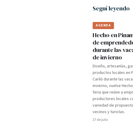
Seguí leyendo
AGENDA
Hecho en Pinama
de emprended
durante las va
de invierno
Diseño, artesanías, ga
productos locales en 
Cariló durante las vac
invierno, vuelve Hecho
feria que reúne a em
productores locales c
variedad de propuest
vecinos y turistas.
27 de julio