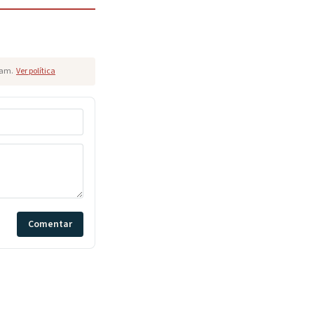
pam.
Ver política
Comentar