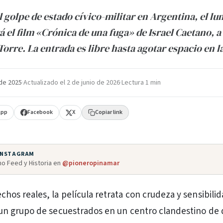
l golpe de estado cívico-militar en Argentina, el l
 el film «Crónica de una fuga» de Israel Caetano, a 
Torre. La entrada es libre hasta agotar espacio en la
de 2025
·
Actualizado el
2 de junio de 2026
·
Lectura 1 min
App
Facebook
X
Copiar link
 INSTAGRAM
o Feed y Historia en
@pioneropinamar
chos reales, la película retrata con crudeza y sensibilid
 un grupo de secuestrados en un centro clandestino de