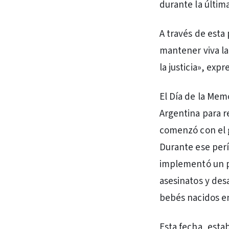
durante la última
A través de esta
mantener viva l
la justicia», ex
El Día de la Mem
Argentina para re
comenzó con el g
Durante ese perí
implementó un pl
asesinatos y des
bebés nacidos en
Esta fecha, esta