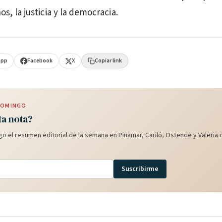
, la justicia y la democracia.
App
Facebook
X
Copiar link
 DOMINGO
ta nota?
o el resumen editorial de la semana en Pinamar, Cariló, Ostende y Valeria d
Suscribirme