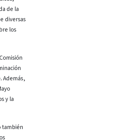
da de la
de diversas
bre los
(Comisión
rminación
e. Además,
Mayo
s y la
o también
os