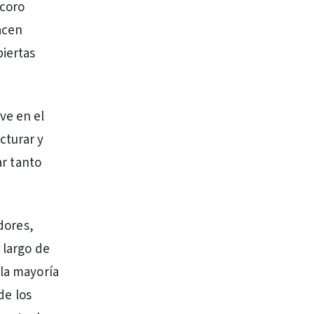
 coro
acen
biertas
ve en el
cturar y
ar tanto
edores,
 largo de
 la mayoría
de los