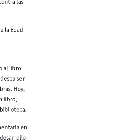
contra las
e la Edad
 al libro
 desea ser
abras. Hoy,
n libro,
biblioteca.
mentaria en
 desarrollo