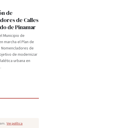
ón de
ores de Calles
tido de Pinamar
el Municipio de
n marcha el Plan de
e Nomencladores de
objetivo de modernizar
eñalética urbana en
.
pam.
Ver política