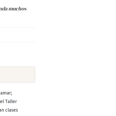
rinda muchos
inamar;
el Taller
an clases