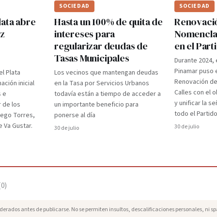
SOCIEDAD
SOCIEDAD
lata abre
Hasta un 100% de quita de
Renovaci
ez
intereses para
Nomenclad
regularizar deudas de
en el Par
Tasas Municipales
Durante 2024, 
Pinamar puso e
el Plata
Los vecinos que mantengan deudas
Renovación d
ción inicial
en la Tasa por Servicios Urbanos
Calles con el 
s e
todavía están a tiempo de acceder a
y unificar la s
r de los
un importante beneficio para
todo el Partido
iego Torres,
ponerse al día
 Va Gustar.
30 de julio
30 de julio
(
0
)
erados antes de publicarse. No se permiten insultos, descalificaciones personales, ni s