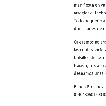
manifiesta en v
arreglar el tech
Todo pequeño ap
donaciones de ma
Queremos aclarar
las cuotas societ
bolsillos de los
Nación, ni de Pro
deseamos unas Fe
Banco Provincia 
01404306016904