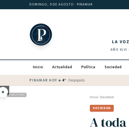
Saltar al contenido
DOMINGO, 9 DE AGOSTO
· PINAMAR
LA VO
AÑO
XLVI
Inicio
Actualidad
Política
Sociedad
PINAMAR HOY
·
💵 Dólar blue
$
1525
· oficial $
1520
×
PUBLICIDAD
Inicio
›
Sociedad
SOCIEDAD
A toda