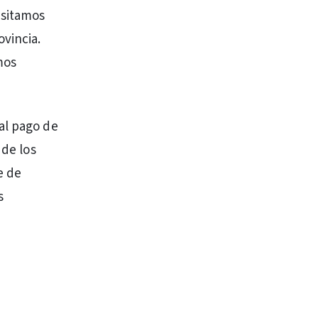
esitamos
ovincia.
mos
al pago de
 de los
e de
s