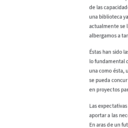
de las capacidad
una biblioteca y
actualmente se l
albergamos a tan
Éstas han sido l
lo fundamental q
una como ésta, u
se pueda concurrir
en proyectos par
Las expectativas
aportar a las ne
En aras de un fu