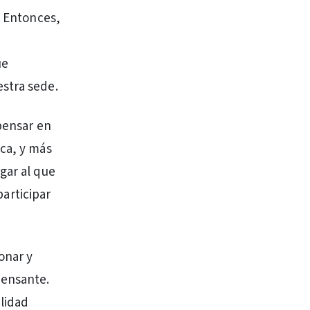
, Entonces,
ue
estra sede.
 pensar en
eca, y más
gar al que
participar
onar y
pensante.
ilidad