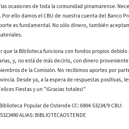
arias ocasiones de toda la comunidad pinamarense. Nec
o. Por ello damos el CBU de nuestra cuenta del Banco Pr
orte es fundamental. No sólo dinero, también acepta
teriales.
 que la Biblioteca funciona con fondos propios debido 
arias, y, no está de más decirlo, con dinero proveniente
 miembros de la Comisión. No recibimos aportes por part
vincia. Desde ya, a la espera de respuestas positivas, le
lices Fiestas y un "iGracias totales!"
Biblioteca Popular de Ostende CC: 6904-53234/9 CBU:
05323490 ALIAS: BIBLIOTECAOSTENDE