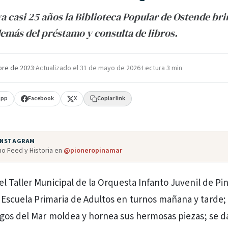
a casi 25 años la Biblioteca Popular de Ostende b
demás del préstamo y consulta de libros.
bre de 2023
·
Actualizado el
31 de mayo de 2026
·
Lectura 3 min
App
Facebook
X
Copiar link
 INSTAGRAM
o Feed y Historia en
@pioneropinamar
a el Taller Municipal de la Orquesta Infanto Juvenil de P
 Escuela Primaria de Adultos en turnos mañana y tarde; 
os del Mar moldea y hornea sus hermosas piezas; se d