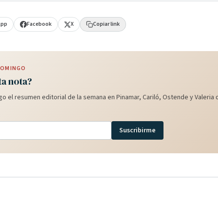
App
Facebook
X
Copiar link
 DOMINGO
ta nota?
o el resumen editorial de la semana en Pinamar, Cariló, Ostende y Valeria d
Suscribirme