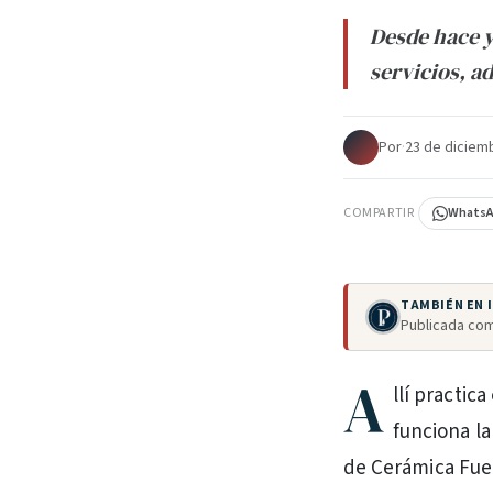
Desde hace y
servicios, a
Por
·
23 de diciem
COMPARTIR
Whats
TAMBIÉN EN
Publicada com
A
llí practic
funciona la
de Cerámica Fueg