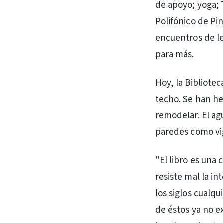
de apoyo; yoga; T
Polifónico de Pi
encuentros de le
para más.
Hoy, la Bibliote
techo. Se han he
remodelar. El agu
paredes como vi
"El libro es una 
resiste mal la in
los siglos cualq
de éstos ya no ex