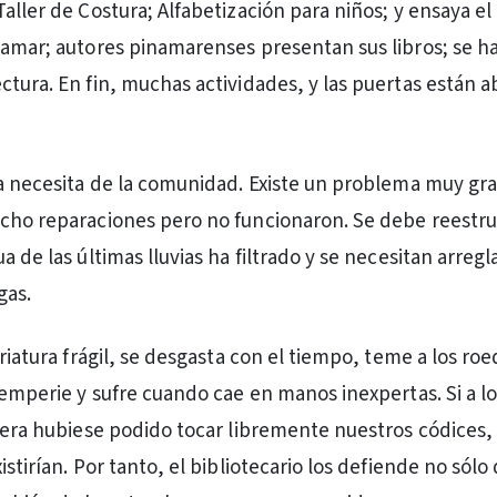
aller de Costura; Alfabetización para niños; y ensaya el
namar; autores pinamarenses presentan sus libros; se h
ctura. En fin, muchas actividades, y las puertas están a
ca necesita de la comunidad. Existe un problema muy gra
cho reparaciones pero no funcionaron. Se debe reestru
a de las últimas lluvias ha filtrado y se necesitan arregl
gas.
criatura frágil, se desgasta con el tiempo, teme a los ro
temperie y sufre cuando cae en manos inexpertas. Si a lo
uiera hubiese podido tocar libremente nuestros códices,
istirían. Por tanto, el bibliotecario los defiende no sólo 