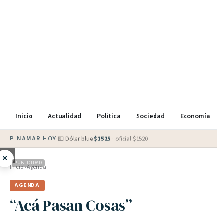
Inicio
Actualidad
Política
Sociedad
Economía
PINAMAR HOY
·
💵 Dólar blue
$
1525
· oficial $
1520
×
PUBLICIDAD
Inicio
›
Agenda
AGENDA
“Acá Pasan Cosas”