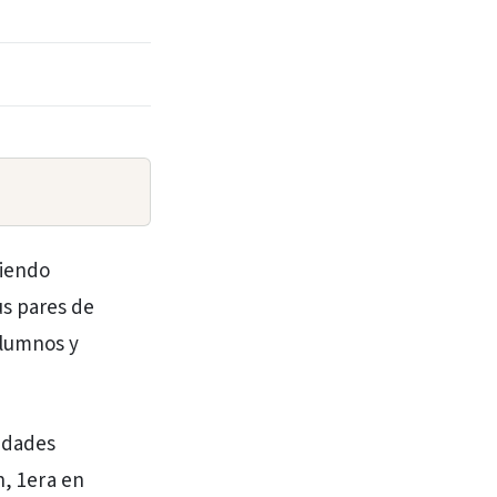
ciendo
us pares de
alumnos y
idades
n, 1era en