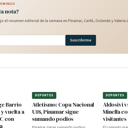
 DOMINGO
ta nota?
o el resumen editorial de la semana en Pinamar, Cariló, Ostende y Valeria d
Suscribirme
DEPORTES
DEPORTES
ge Barrio
Atletismo: Copa Nacional
Aldosivi v
 y vuelta a
U18, Pinamar sigue
Minella c
TC con
sumando podios
visitantes
a
Pinamar sigue sumando podios,
El conjunto ma