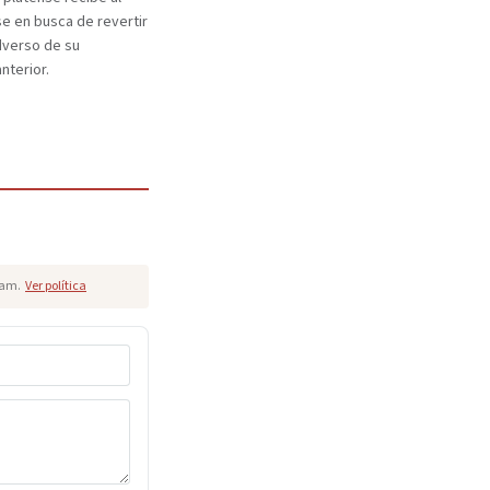
e en busca de revertir
dverso de su
nterior.
pam.
Ver política