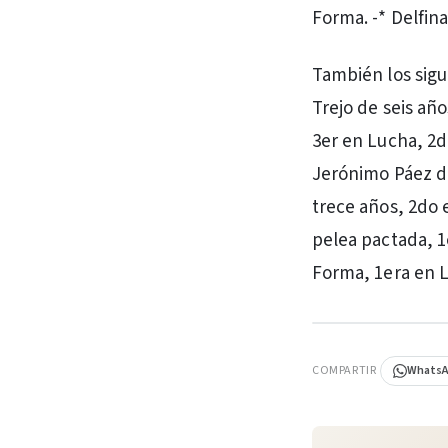
Forma. -* Delfin
También los sigu
Trejo de seis añ
3er en Lucha, 2d
Jerónimo Páez de
trece años, 2do 
pelea pactada, 1
Forma, 1era en L
PUBLICIDAD
COMPARTIR
Whats