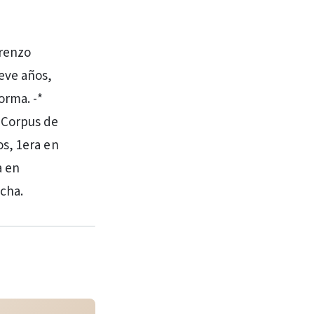
orenzo
eve años,
orma. -*
 Corpus de
os, 1era en
a en
ucha.