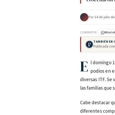
Por
·
14 de julio d
COMPARTIR
Whats
TAMBIÉN EN
Publicada com
E
l domingo 1
podios en e
diversas ITF. S
las familias que
Cabe destacar q
diferentes compit