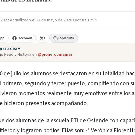
e 2022
·
Actualizado el
31 de mayo de 2026
·
Lectura 1 min
App
Facebook
X
Copiar link
 INSTAGRAM
o Feed y Historia en
@pioneropinamar
0 de julio los alumnos se destacaron en su totalidad ha
l primero, segundo y tercer puesto, compitiendo con s
e vivieron momentos realmente muy emotivos entre los 
 se hicieron presentes acompañando.
ue dos alumnas de la escuela ETI de Ostende con capac
ieron y lograron podios. Ellas son: -* Verónica Florentí