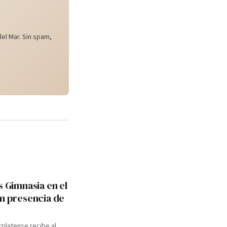
el Mar. Sin spam,
s Gimnasia en el
on presencia de
rplatense recibe al