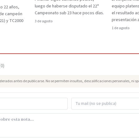
luego de haberse disputado el 22°
equipo platens
lo 22 años,
Campeonato sub 23 hace pocos días.
el resultado a
a de campeón
presentación a
021) y TC2000
3 de agosto
1 de agosto
(
0
)
erados antes de publicarse. No se permiten insultos, descalificaciones personales, ni s