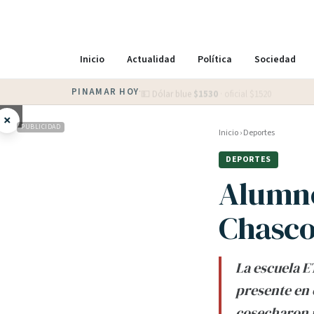
Inicio
Actualidad
Política
Sociedad
PINAMAR HOY
·
💵 Dólar blue
$
1530
· oficial $
1520
×
PUBLICIDAD
Inicio
›
Deportes
DEPORTES
Alumno
Chasc
La escuela E
presente en
cosecharon 