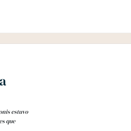
pa
onis estuvo
es que