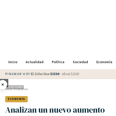
Inicio
Actualidad
Política
Sociedad
Economía
PINAMAR HOY
·
💵 Dólar blue
$
1530
· oficial $
1520
×
PUBLICIDAD
Inicio
›
Economía
ECONOMÍA
Analizan un nuevo aumento