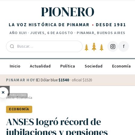
Saltar al contenido
PIONERO
LA VOZ HISTÓRICA DE PINAMAR
DESDE 1981
AÑO
XLVI
·
JUEVES, 6 DE AGOSTO
· PINAMAR, BUENOS AIRES
f
Inicio
Actualidad
Política
Sociedad
Economía
PINAMAR HOY
·
💵 Dólar blue
$
1540
· oficial $
1520
×
PUBLICIDAD
Inicio
›
Economía
ECONOMÍA
ANSES logró récord de
jubilaciones y pensiones