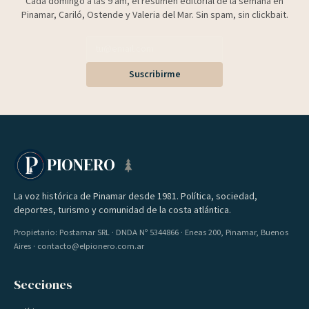
Cada domingo a las 9 am, el resumen editorial de la semana en
Pinamar, Cariló, Ostende y Valeria del Mar. Sin spam, sin clickbait.
Suscribirme
PIONERO
La voz histórica de Pinamar desde 1981. Política, sociedad,
deportes, turismo y comunidad de la costa atlántica.
Propietario: Postamar SRL · DNDA Nº 5344866 · Eneas 200, Pinamar, Buenos
Aires · contacto@elpionero.com.ar
Secciones