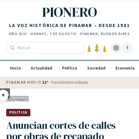
Saltar al contenido
PIONERO
LA VOZ HISTÓRICA DE PINAMAR
DESDE 1981
AÑO
XLVI
·
VIERNES, 7 DE AGOSTO
· PINAMAR, BUENOS AIRES
f
Inicio
Actualidad
Política
Sociedad
Economía
PINAMAR HOY
·
💵 Dólar blue
$
1525
· oficial $
1520
×
PUBLICIDAD
Inicio
›
Política
POLÍTICA
Anuncian cortes de calles
por obras de recapado