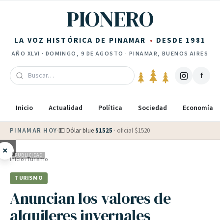
Saltar al contenido
PIONERO
LA VOZ HISTÓRICA DE PINAMAR
DESDE 1981
AÑO
XLVI
·
DOMINGO, 9 DE AGOSTO
· PINAMAR, BUENOS AIRES
f
Inicio
Actualidad
Política
Sociedad
Economía
PINAMAR HOY
·
💵 Dólar blue
$
1525
· oficial $
1520
×
PUBLICIDAD
Inicio
›
Turismo
TURISMO
Anuncian los valores de
alquileres invernales