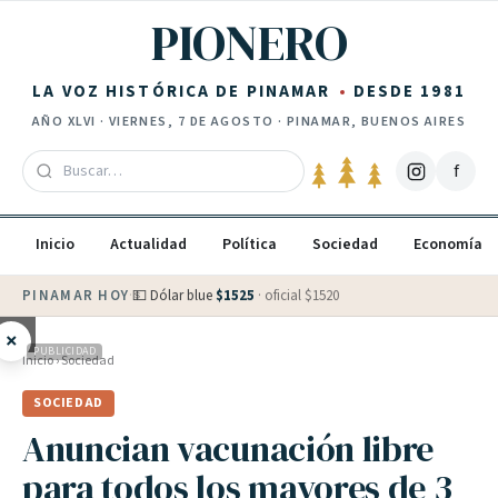
Saltar al contenido
PIONERO
LA VOZ HISTÓRICA DE PINAMAR
DESDE 1981
AÑO
XLVI
·
VIERNES, 7 DE AGOSTO
· PINAMAR, BUENOS AIRES
f
Inicio
Actualidad
Política
Sociedad
Economía
PINAMAR HOY
·
💵 Dólar blue
$
1525
· oficial $
1520
×
PUBLICIDAD
Inicio
›
Sociedad
SOCIEDAD
Anuncian vacunación libre
para todos los mayores de 3