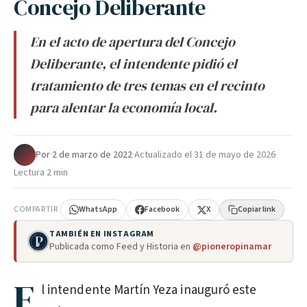
Concejo Deliberante
En el acto de apertura del Concejo
Deliberante, el intendente pidió el
tratamiento de tres temas en el recinto
para alentar la economía local.
Por
·
2 de marzo de 2022
·
Actualizado el
31 de mayo de 2026
·
Lectura 2 min
COMPARTIR
WhatsApp
Facebook
X
Copiar link
TAMBIÉN EN INSTAGRAM
Publicada como Feed y Historia en
@pioneropinamar
E
l intendente Martín Yeza inauguró este