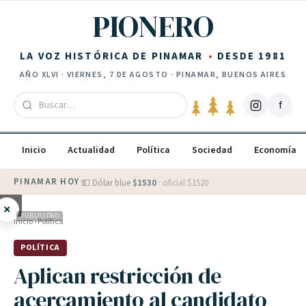
Saltar al contenido
PIONERO
LA VOZ HISTÓRICA DE PINAMAR
DESDE 1981
AÑO
XLVI
·
VIERNES, 7 DE AGOSTO
· PINAMAR, BUENOS AIRES
f
Inicio
Actualidad
Política
Sociedad
Economía
PINAMAR HOY
·
💵 Dólar blue
$
1530
· oficial $
1520
×
PUBLICIDAD
Inicio
›
Política
POLÍTICA
Aplican restricción de
acercamiento al candidato