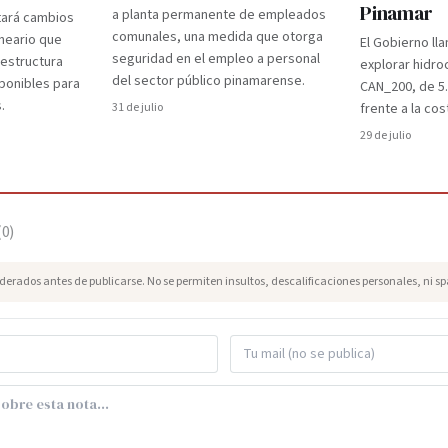
Pinamar
a planta permanente de empleados
tará cambios
comunales, una medida que otorga
lneario que
El Gobierno lla
seguridad en el empleo a personal
aestructura
explorar hidro
del sector público pinamarense.
ponibles para
CAN_200, de 5
.
31 de julio
frente a la cos
29 de julio
(
0
)
erados antes de publicarse. No se permiten insultos, descalificaciones personales, ni s