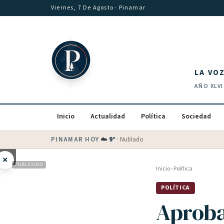
Saltar al contenido
Viernes, 7 De Agosto
· Pinamar
LA VO
AÑO
XLVI
Inicio
Actualidad
Política
Sociedad
PINAMAR HOY
·
💵 Dólar blue
$
1530
· oficial $
1520
×
PUBLICIDAD
Inicio
›
Política
POLÍTICA
Aproba