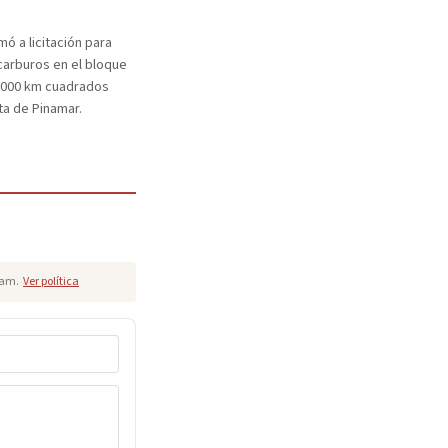
mó a licitación para
carburos en el bloque
.000 km cuadrados
ta de Pinamar.
pam.
Ver política