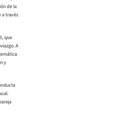
ión de la
 a través
d, que
viazgo. A
blemática
n y
conducta
xual.
pareja