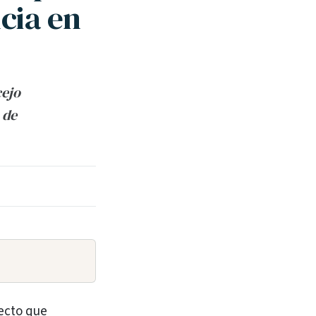
ncia en
cejo
 de
yecto que