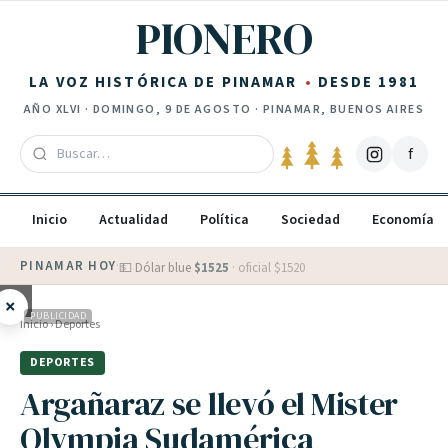
Saltar al contenido
PIONERO
LA VOZ HISTÓRICA DE PINAMAR
DESDE 1981
AÑO
XLVI
·
DOMINGO, 9 DE AGOSTO
· PINAMAR, BUENOS AIRES
f
Inicio
Actualidad
Política
Sociedad
Economía
PINAMAR HOY
·
💵 Dólar blue
$
1525
· oficial $
1520
×
PUBLICIDAD
Inicio
›
Deportes
DEPORTES
Argañaraz se llevó el Mister
Olympia Sudamérica