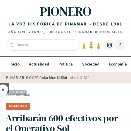
Saltar al contenido
PIONERO
LA VOZ HISTÓRICA DE PINAMAR
DESDE 1981
AÑO
XLVI
·
VIERNES, 7 DE AGOSTO
· PINAMAR, BUENOS AIRES
f
Inicio
Actualidad
Política
Sociedad
Economía
PINAMAR HOY
·
💵 Dólar blue
$
1530
· oficial $
1520
×
PUBLICIDAD
Inicio
›
Sociedad
SOCIEDAD
Arribarán 600 efectivos por
el Operativo Sol