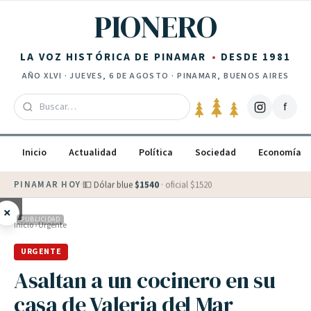
Saltar al contenido
PIONERO
LA VOZ HISTÓRICA DE PINAMAR
DESDE 1981
AÑO
XLVI
·
JUEVES, 6 DE AGOSTO
· PINAMAR, BUENOS AIRES
f
Inicio
Actualidad
Política
Sociedad
Economía
PINAMAR HOY
·
💵 Dólar blue
$
1540
· oficial $
1520
×
PUBLICIDAD
Inicio
›
Urgente
URGENTE
Asaltan a un cocinero en su
casa de Valeria del Mar