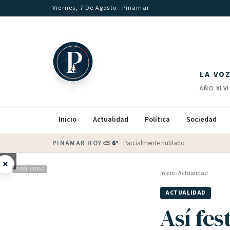
Saltar al contenido
Viernes, 7 De Agosto
· Pinamar
LA VO
AÑO
XLVI
Inicio
Actualidad
Política
Sociedad
PINAMAR HOY
·
💵 Dólar blue
$
1530
· oficial $
1520
×
PUBLICIDAD
Inicio
›
Actualidad
ACTUALIDAD
Así fes