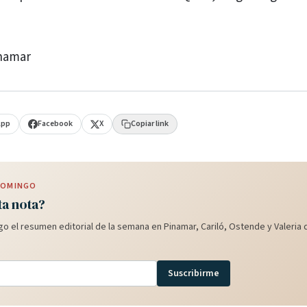
inamar
App
Facebook
X
Copiar link
 DOMINGO
ta nota?
o el resumen editorial de la semana en Pinamar, Cariló, Ostende y Valeria d
Suscribirme