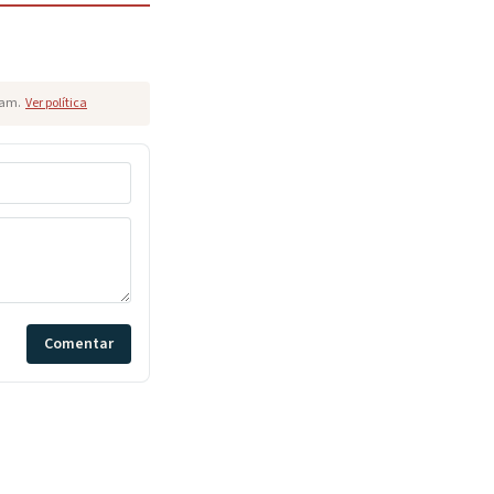
pam.
Ver política
Comentar