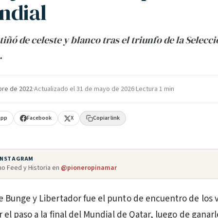
ndial
tiñó de celeste y blanco tras el triunfo de la Selec
.
bre de 2022
·
Actualizado el
31 de mayo de 2026
·
Lectura 1 min
App
Facebook
X
Copiar link
 INSTAGRAM
o Feed y Historia en
@pioneropinamar
e Bunge y Libertador fue el punto de encuentro de los 
r el paso a la final del Mundial de Qatar, luego de ganarl