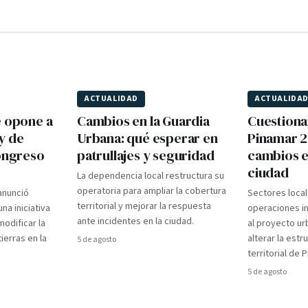
ACTUALIDAD
ACTUALIDA
e opone a
Cambios en la Guardia
Cuestiona
y de
Urbana: qué esperar en
Pinamar 2
Congreso
patrullajes y seguridad
cambios e
ciudad
La dependencia local restructura su
operatoria para ampliar la cobertura
 anunció
Sectores loca
territorial y mejorar la respuesta
na iniciativa
operaciones in
ante incidentes en la ciudad.
modificar la
al proyecto ur
ierras en la
alterar la estr
5 de agosto
territorial de 
5 de agosto