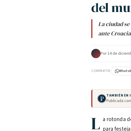
del mu
La ciudad se 
ante Croacia
Por
·
14 de diciem
COMPARTIR
Whats
TAMBIÉN EN
Publicada com
L
a rotonda d
para festeja