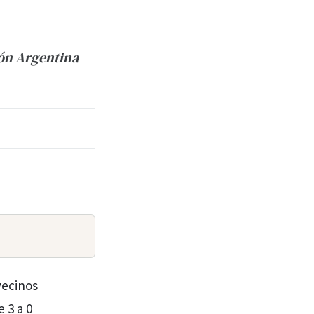
ción Argentina
vecinos
e 3 a 0