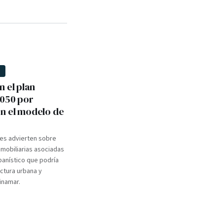
D
n el plan
050 por
n el modelo de
les advierten sobre
mobiliarias asociadas
banístico que podría
uctura urbana y
Pinamar.