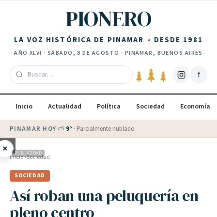
Saltar al contenido
PIONERO
LA VOZ HISTÓRICA DE PINAMAR
DESDE 1981
AÑO
XLVI
·
SÁBADO, 8 DE AGOSTO
· PINAMAR, BUENOS AIRES
f
Inicio
Actualidad
Política
Sociedad
Economía
PINAMAR HOY
·
⛅
9
°
·
Parcialmente nublado
×
PUBLICIDAD
Inicio
›
Sociedad
SOCIEDAD
Así roban una peluquería en
pleno centro