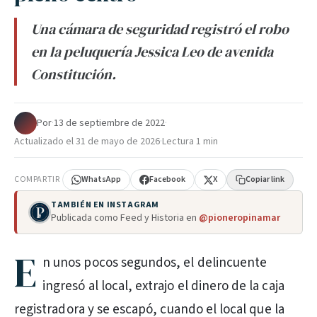
Una cámara de seguridad registró el robo
en la peluquería Jessica Leo de avenida
Constitución.
Por
·
13 de septiembre de 2022
·
Actualizado el
31 de mayo de 2026
·
Lectura 1 min
COMPARTIR
WhatsApp
Facebook
X
Copiar link
TAMBIÉN EN INSTAGRAM
Publicada como Feed y Historia en
@pioneropinamar
E
n unos pocos segundos, el delincuente
ingresó al local, extrajo el dinero de la caja
registradora y se escapó, cuando el local que la