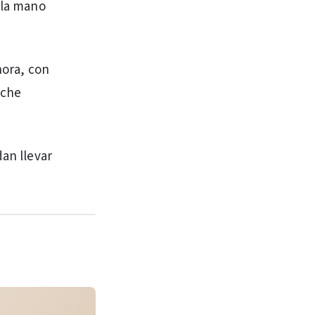
 la mano
hora, con
oche
dan llevar