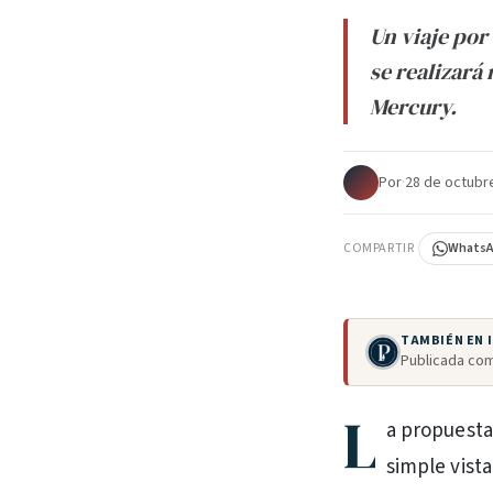
Un viaje por 
se realizará
Mercury.
Por
·
28 de octubr
COMPARTIR
Whats
TAMBIÉN EN
Publicada com
L
a propuesta
simple vist