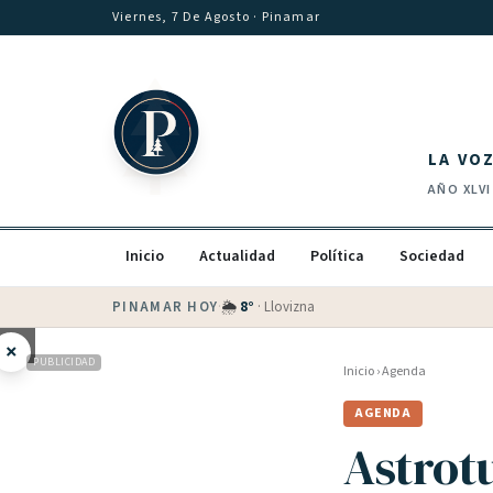
Saltar al contenido
Viernes, 7 De Agosto
· Pinamar
LA VO
AÑO
XLVI
Inicio
Actualidad
Política
Sociedad
PINAMAR HOY
·
💵 Dólar blue
$
1530
· oficial $
1520
×
PUBLICIDAD
Inicio
›
Agenda
AGENDA
Astrot