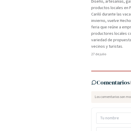
Diseño, artesanías, ga
productos locales en 
Cariló durante las vac
invierno, vuelve Hecho
feria que reúne a em
productores locales c
variedad de propuest
vecinos y turistas.
27 de julio
Comentarios
Los comentarios son mod