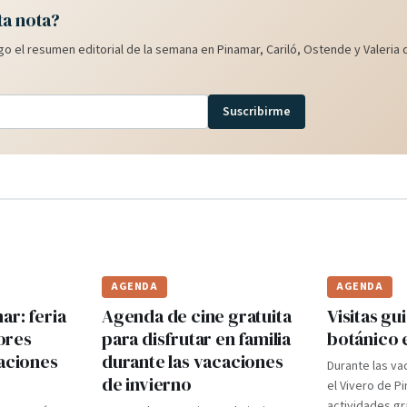
ta nota?
o el resumen editorial de la semana en Pinamar, Cariló, Ostende y Valeria d
Suscribirme
AGENDA
AGENDA
r: feria
Agenda de cine gratuita
Visitas gui
ores
para disfrutar en familia
botánico 
caciones
durante las vacaciones
Durante las va
de invierno
el Vivero de P
actividades gr