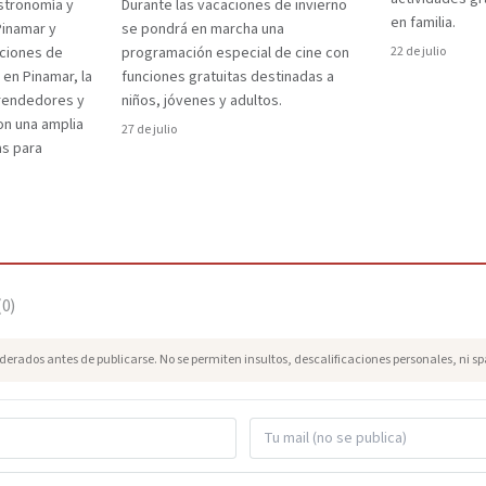
stronomía y
Durante las vacaciones de invierno
en familia.
Pinamar y
se pondrá en marcha una
aciones de
programación especial de cine con
22 de julio
 en Pinamar, la
funciones gratuitas destinadas a
prendedores y
niños, jóvenes y adultos.
on una amplia
27 de julio
as para
(
0
)
erados antes de publicarse. No se permiten insultos, descalificaciones personales, ni s