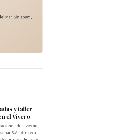
el Mar. Sin spam,
adas y taller
en el Vivero
caciones de invierno,
inamar S.A. ofrecerá
atuitas para disfrutar