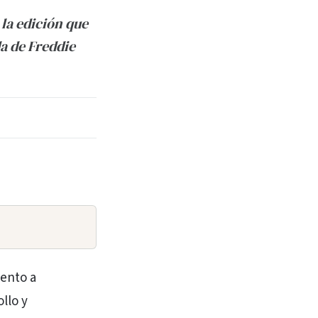
n la edición que
da de Freddie
mento a
llo y