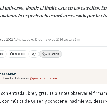
el universo, donde el límite está en las estrellas. E
 mañana, la experiencia estará atravesada por la vi
e de 2022
·
Actualizado el
31 de mayo de 2026
·
Lectura 1 min
App
Facebook
X
Copiar link
 INSTAGRAM
o Feed y Historia en
@pioneropinamar
 con entrada libre y gratuita plantea observar el firma
a, con música de Queen y conocer el nacimiento, desarro