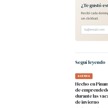
¿Te gustó es
Recibí cada doming
sin clickbait.
Seguí leyendo
AGENDA
Hecho en Pinama
de emprended
durante las va
de invierno