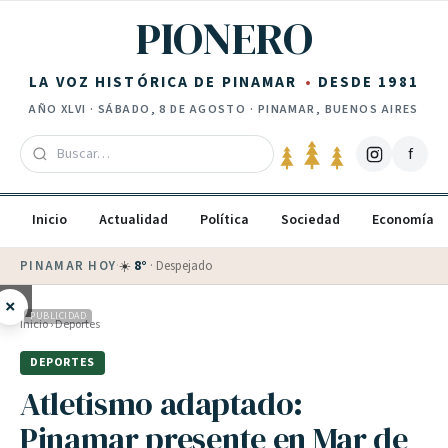
Saltar al contenido
PIONERO
LA VOZ HISTÓRICA DE PINAMAR
DESDE 1981
AÑO
XLVI
·
SÁBADO, 8 DE AGOSTO
· PINAMAR, BUENOS AIRES
f
Inicio
Actualidad
Política
Sociedad
Economía
PINAMAR HOY
·
💵 Dólar blue
$
1525
· oficial $
1520
×
PUBLICIDAD
Inicio
›
Deportes
DEPORTES
Atletismo adaptado:
Pinamar presente en Mar de