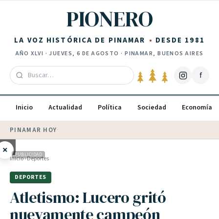
Saltar al contenido
PIONERO
LA VOZ HISTÓRICA DE PINAMAR
DESDE 1981
AÑO
XLVI
·
JUEVES, 6 DE AGOSTO
· PINAMAR, BUENOS AIRES
f
Inicio
Actualidad
Política
Sociedad
Economía
PINAMAR HOY
·
💵 Dólar blue
$
1540
· oficial $
1520
×
PUBLICIDAD
Inicio
›
Deportes
DEPORTES
Atletismo: Lucero gritó
nuevamente campeón