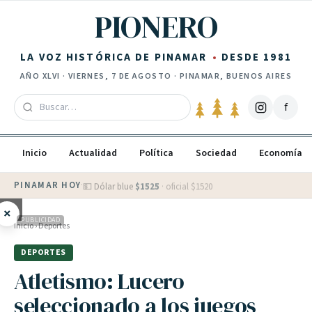
Saltar al contenido
PIONERO
LA VOZ HISTÓRICA DE PINAMAR
DESDE 1981
AÑO
XLVI
·
VIERNES, 7 DE AGOSTO
· PINAMAR, BUENOS AIRES
f
Inicio
Actualidad
Política
Sociedad
Economía
PINAMAR HOY
·
💵 Dólar blue
$
1525
· oficial $
1520
×
PUBLICIDAD
Inicio
›
Deportes
DEPORTES
Atletismo: Lucero
seleccionado a los juegos