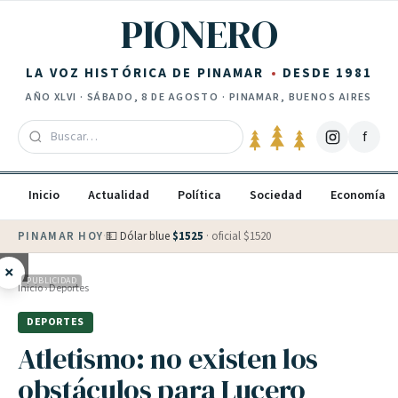
Saltar al contenido
PIONERO
LA VOZ HISTÓRICA DE PINAMAR
DESDE 1981
AÑO
XLVI
·
SÁBADO, 8 DE AGOSTO
· PINAMAR, BUENOS AIRES
f
Inicio
Actualidad
Política
Sociedad
Economía
PINAMAR HOY
·
💵 Dólar blue
$
1525
· oficial $
1520
×
PUBLICIDAD
Inicio
›
Deportes
DEPORTES
Atletismo: no existen los
obstáculos para Lucero