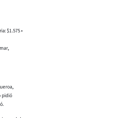
a: $1.575 •
amar,
gueroa,
 pidió
ó.