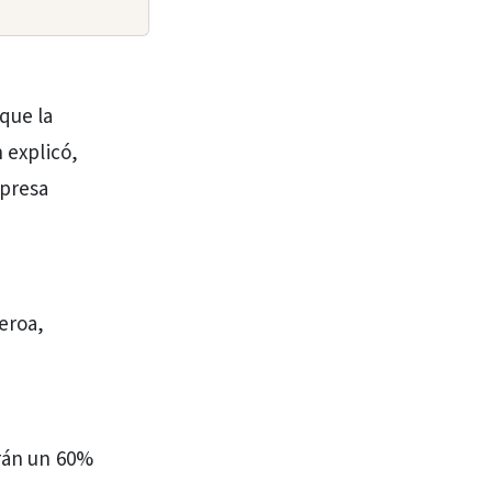
que la
 explicó,
mpresa
eroa,
drán un 60%