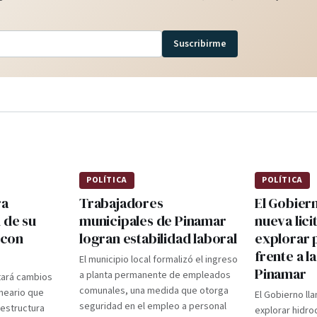
Suscribirme
POLÍTICA
POLÍTICA
ra
Trabajadores
El Gobier
 de su
municipales de Pinamar
nueva lici
 con
logran estabilidad laboral
explorar 
frente a l
El municipio local formalizó el ingreso
Pinamar
a planta permanente de empleados
tará cambios
comunales, una medida que otorga
lneario que
El Gobierno lla
seguridad en el empleo a personal
aestructura
explorar hidro