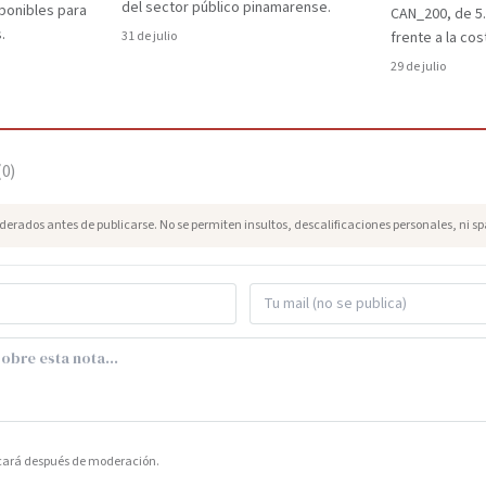
del sector público pinamarense.
ponibles para
CAN_200, de 5
.
31 de julio
frente a la cos
29 de julio
(
0
)
erados antes de publicarse. No se permiten insultos, descalificaciones personales, ni s
icará después de moderación.