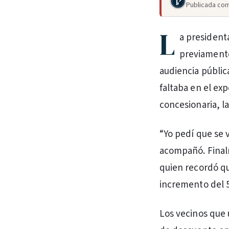
Publicada com
L
a presidenta
previamente
audiencia pública
faltaba en el ex
concesionaria, l
“Yo pedí que se v
acompañó. Finalm
quien recordó qu
incremento del 
Los vecinos que 