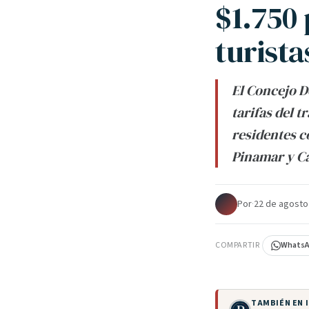
$1.750 
turista
El Concejo D
tarifas del 
residentes c
Pinamar y Ca
Por
·
22 de agosto
COMPARTIR
Whats
TAMBIÉN EN