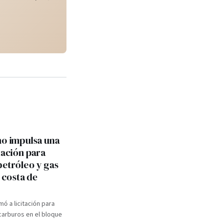
no impulsa una
tación para
petróleo y gas
a costa de
mó a licitación para
carburos en el bloque