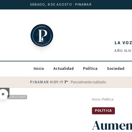
Saltar al contenido
SÁBADO, 8 DE AGOSTO
· PINAMAR
LA VO
AÑO
XLVI
Inicio
Actualidad
Política
Sociedad
PINAMAR HOY
·
💵 Dólar blue
$
1525
· oficial $
1520
×
PUBLICIDAD
Inicio
›
Política
POLÍTICA
Aument