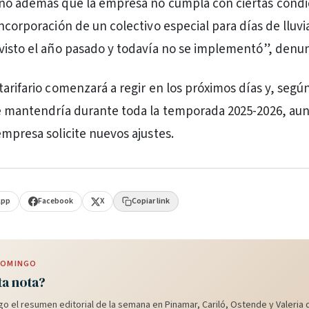
onó además que la empresa no cumpla con ciertas condi
ncorporación de un colectivo especial para días de lluvia
visto el año pasado y todavía no se implementó”, denun
tarifario comenzará a regir en los próximos días y, segú
se mantendría durante toda la temporada 2025-2026, au
empresa solicite nuevos ajustes.
App
Facebook
X
Copiar link
 DOMINGO
ta nota?
o el resumen editorial de la semana en Pinamar, Cariló, Ostende y Valeria d