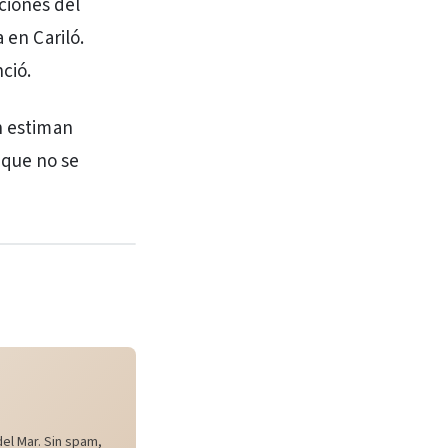
ciones del
 en Cariló.
ció.
n estiman
nque no se
el Mar. Sin spam,