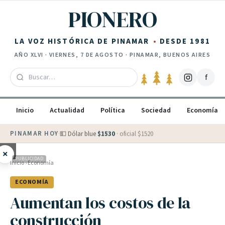
Saltar al contenido
PIONERO
LA VOZ HISTÓRICA DE PINAMAR
DESDE 1981
AÑO
XLVI
·
VIERNES, 7 DE AGOSTO
· PINAMAR, BUENOS AIRES
f
Inicio
Actualidad
Política
Sociedad
Economía
PINAMAR HOY
·
💵 Dólar blue
$
1530
· oficial $
1520
×
PUBLICIDAD
Inicio
›
Economía
ECONOMÍA
Aumentan los costos de la
construcción