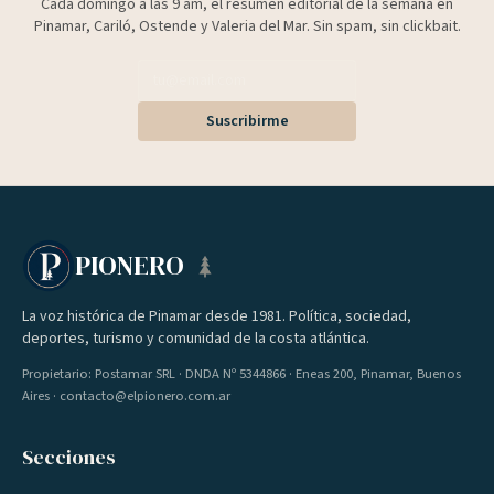
Cada domingo a las 9 am, el resumen editorial de la semana en
Pinamar, Cariló, Ostende y Valeria del Mar. Sin spam, sin clickbait.
Suscribirme
PIONERO
La voz histórica de Pinamar desde 1981. Política, sociedad,
deportes, turismo y comunidad de la costa atlántica.
Propietario: Postamar SRL · DNDA Nº 5344866 · Eneas 200, Pinamar, Buenos
Aires · contacto@elpionero.com.ar
Secciones