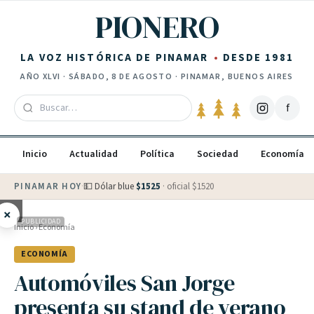
Saltar al contenido
PIONERO
LA VOZ HISTÓRICA DE PINAMAR
DESDE 1981
AÑO
XLVI
·
SÁBADO, 8 DE AGOSTO
· PINAMAR, BUENOS AIRES
f
Inicio
Actualidad
Política
Sociedad
Economía
PINAMAR HOY
·
💵 Dólar blue
$
1525
· oficial $
1520
×
PUBLICIDAD
Inicio
›
Economía
ECONOMÍA
Automóviles San Jorge
presenta su stand de verano