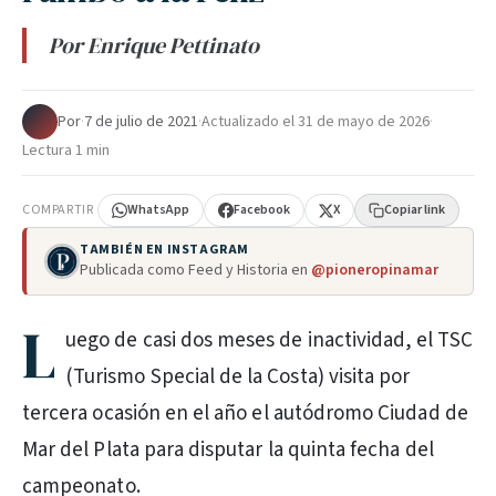
Por Enrique Pettinato
Por
·
7 de julio de 2021
·
Actualizado el
31 de mayo de 2026
·
Lectura 1 min
COMPARTIR
WhatsApp
Facebook
X
Copiar link
TAMBIÉN EN INSTAGRAM
Publicada como Feed y Historia en
@pioneropinamar
L
uego de casi dos meses de inactividad, el TSC
(Turismo Special de la Costa) visita por
tercera ocasión en el año el autódromo Ciudad de
Mar del Plata para disputar la quinta fecha del
campeonato.