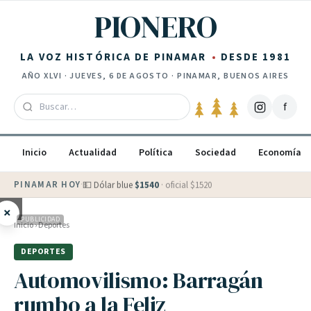
Saltar al contenido
PIONERO
LA VOZ HISTÓRICA DE PINAMAR
DESDE 1981
AÑO
XLVI
·
JUEVES, 6 DE AGOSTO
· PINAMAR, BUENOS AIRES
f
Inicio
Actualidad
Política
Sociedad
Economía
PINAMAR HOY
·
💵 Dólar blue
$
1540
· oficial $
1520
×
PUBLICIDAD
Inicio
›
Deportes
DEPORTES
Automovilismo: Barragán
rumbo a la Feliz