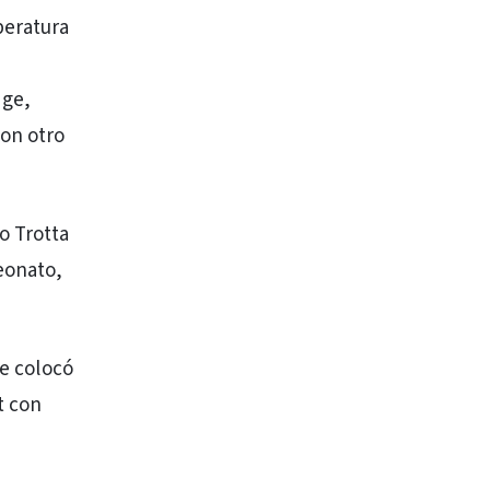
peratura
dge,
con otro
o Trotta
eonato,
se colocó
t con