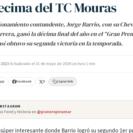
decima del TC Mouras
onamiento contundente, Jorge Barrio, con su Chev
rrera, ganó la décima final del año en el “Gran Pr
así obtuvo su segunda victoria en la temporada.
e 2023
·
Actualizado el
31 de mayo de 2026
·
Lectura 1 min
App
Facebook
X
Copiar link
 INSTAGRAM
o Feed y Historia en
@pioneropinamar
l súper interesante donde Barrio logró su segundo 1er p