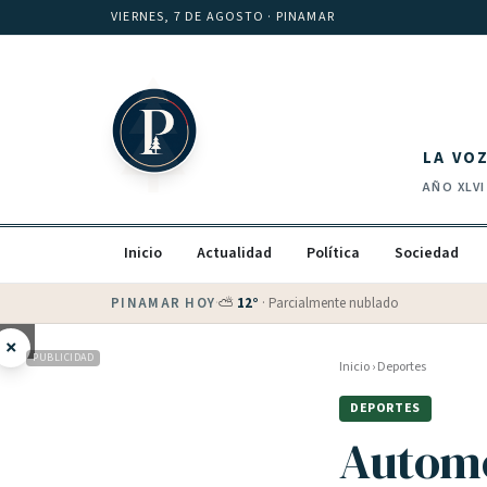
Saltar al contenido
VIERNES, 7 DE AGOSTO
· PINAMAR
LA VO
AÑO
XLVI
Inicio
Actualidad
Política
Sociedad
PINAMAR HOY
·
💵 Dólar blue
$
1525
· oficial $
1520
×
PUBLICIDAD
Inicio
›
Deportes
DEPORTES
Automo