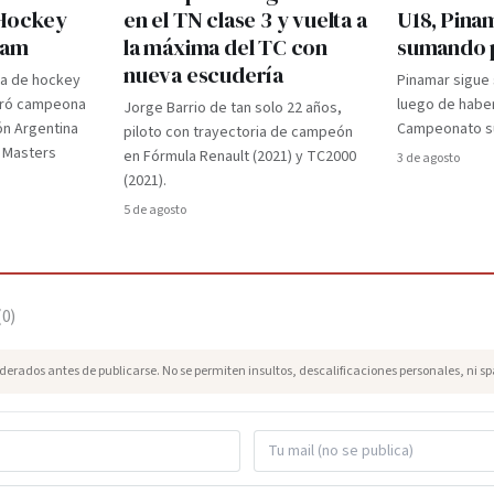
 Hockey
en el TN clase 3 y vuelta a
U18, Pina
dam
la máxima del TC con
sumando 
nueva escudería
ra de hockey
Pinamar sigue
gró campeona
luego de haber
Jorge Barrio de tan solo 22 años,
ón Argentina
Campeonato su
piloto con trayectoria de campeón
d Masters
en Fórmula Renault (2021) y TC2000
3 de agosto
(2021).
5 de agosto
(
0
)
erados antes de publicarse. No se permiten insultos, descalificaciones personales, ni s