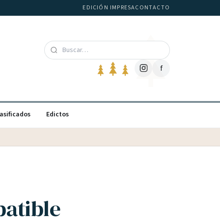
EDICIÓN IMPRESA
CONTACTO
f
asificados
Edictos
batible