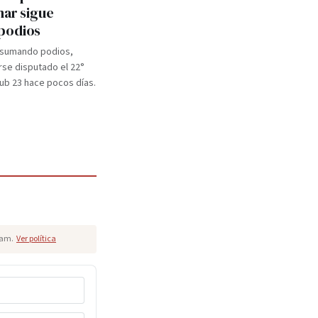
mar sigue
podios
 sumando podios,
se disputado el 22°
b 23 hace pocos días.
pam.
Ver política