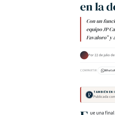
en la 
Con un funci
equipo JP Ca
Favaloro” y 
Por
·
22 de julio d
COMPARTIR
Whats
TAMBIÉN EN
Publicada com
ue una fina