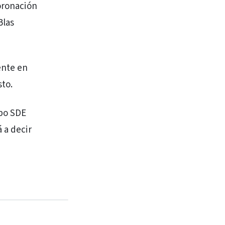
Coronación
Blas
ente en
sto.
po SDE
 a decir