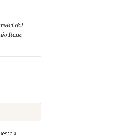
rolet del
emio Rene
uesto a