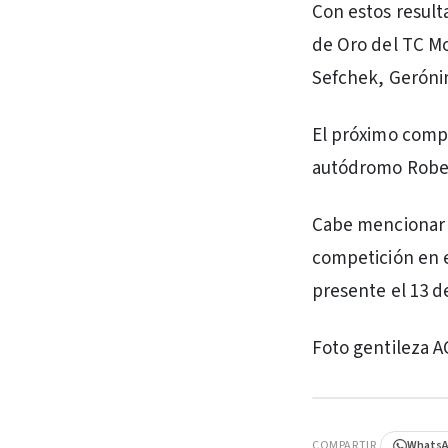
Con estos result
de Oro del TC Mou
Sefchek, Geróni
El próximo comp
autódromo Robert
Cabe mencionar 
competición en e
presente el 13 d
Foto gentileza 
PUBLICIDAD
COMPARTIR
Whats