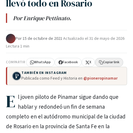
llevó todo en Rosario
Por Enrique Pettinato.
Por
·
15 de octubre de 2021
·
Actualizado el
31 de mayo de 2026
·
Lectura 1 min
COMPARTIR
WhatsApp
Facebook
X
Copiar link
TAMBIÉN EN INSTAGRAM
Publicada como Feed y Historia en
@pioneropinamar
E
l joven piloto de Pinamar sigue dando que
hablar y redondeó un fin de semana
completo en el autódromo municipal de la ciudad
de Rosario en la provincia de Santa Fe en la