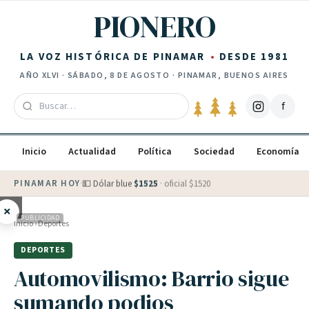
Saltar al contenido
PIONERO
LA VOZ HISTÓRICA DE PINAMAR
DESDE 1981
AÑO
XLVI
·
SÁBADO, 8 DE AGOSTO
· PINAMAR, BUENOS AIRES
f
Inicio
Actualidad
Política
Sociedad
Economía
PINAMAR HOY
·
💵 Dólar blue
$
1525
· oficial $
1520
×
PUBLICIDAD
Inicio
›
Deportes
DEPORTES
Automovilismo: Barrio sigue
sumando podios