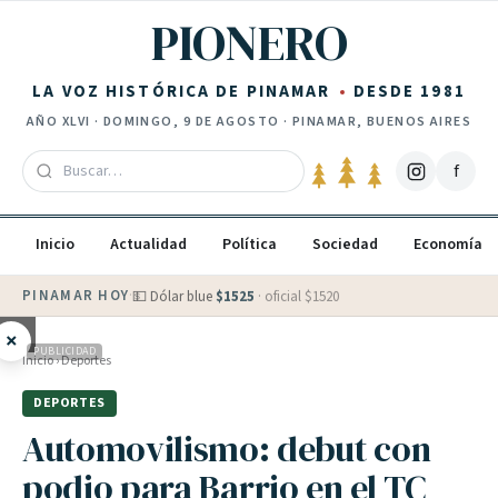
Saltar al contenido
PIONERO
LA VOZ HISTÓRICA DE PINAMAR
DESDE 1981
AÑO
XLVI
·
DOMINGO, 9 DE AGOSTO
· PINAMAR, BUENOS AIRES
f
Inicio
Actualidad
Política
Sociedad
Economía
PINAMAR HOY
·
💵 Dólar blue
$
1525
· oficial $
1520
×
PUBLICIDAD
Inicio
›
Deportes
DEPORTES
Automovilismo: debut con
podio para Barrio en el TC