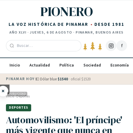
Saltar al contenido
PIONERO
LA VOZ HISTÓRICA DE PINAMAR
DESDE 1981
AÑO
XLVI
·
JUEVES, 6 DE AGOSTO
· PINAMAR, BUENOS AIRES
f
Inicio
Actualidad
Política
Sociedad
Economía
PINAMAR HOY
·
💵 Dólar blue
$
1540
· oficial $
1520
×
PUBLICIDAD
Inicio
›
Deportes
DEPORTES
Automovilismo: 'El príncipe'
más vigente que nunca en