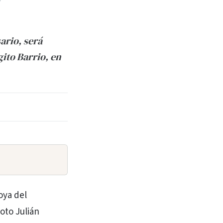
ario, será
ito Barrio, en
oya del
oto Julián