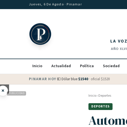
Saltar al contenido
Jueves, 6 De Agosto
· Pinamar
LA VO
AÑO
XLV
Inicio
Actualidad
Política
Sociedad
PINAMAR HOY
·
💵 Dólar blue
$
1540
· oficial $
1520
×
PUBLICIDAD
Inicio
›
Deportes
DEPORTES
Automo