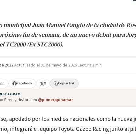
 municipal Juan Manuel Fangio de la ciudad de Ros
 próximo fin de semana, de un nuevo debut para Jorg
 el TC2000 (Ex STC2000).
de 2022
·
Actualizado el
31 de mayo de 2026
·
Lectura 1 min
App
Facebook
X
Copiar link
 INSTAGRAM
o Feed y Historia en
@pioneropinamar
se, apodado por los medios nacionales como la nueva j
mo, integrará el equipo Toyota Gazoo Racing junto al pil