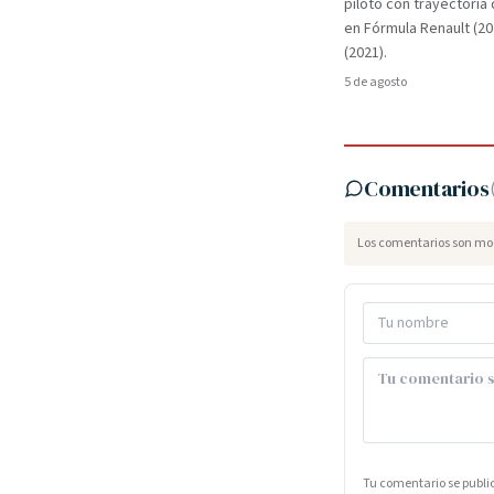
piloto con trayectori
en Fórmula Renault (2
(2021).
5 de agosto
Comentarios
Los comentarios son mod
Tu comentario se publ