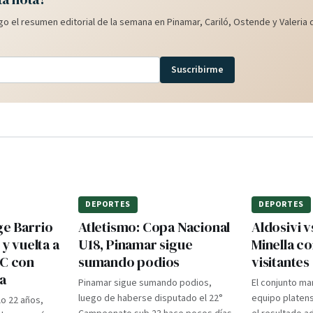
o el resumen editorial de la semana en Pinamar, Cariló, Ostende y Valeria d
Suscribirme
DEPORTES
DEPORTES
ge Barrio
Atletismo: Copa Nacional
Aldosivi v
 y vuelta a
U18, Pinamar sigue
Minella c
TC con
sumando podios
visitantes
a
Pinamar sigue sumando podios,
El conjunto ma
luego de haberse disputado el 22°
equipo platens
lo 22 años,