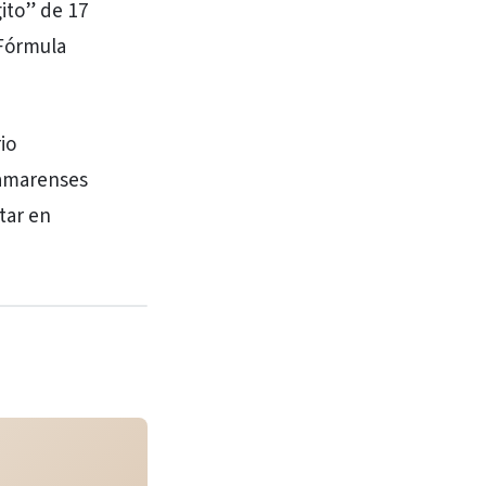
ito” de 17
 Fórmula
io
namarenses
tar en