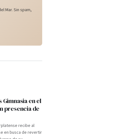
el Mar. Sin spam,
s Gimnasia en el
on presencia de
rplatense recibe al
e en busca de revertir