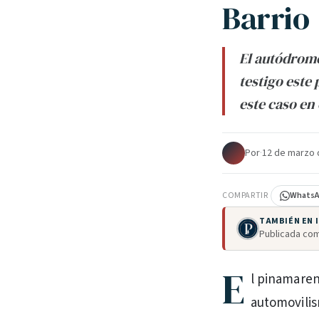
Barrio
El autódromo
testigo este
este caso en
Por
·
12 de marzo 
COMPARTIR
Whats
TAMBIÉN EN
Publicada com
E
l pinamaren
automovilis