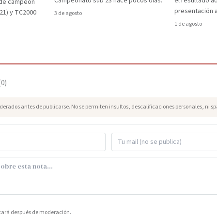
Campeonato sub 23 hace pocos días.
el resultado a
a de campeón
presentación a
021) y TC2000
3 de agosto
1 de agosto
(
0
)
erados antes de publicarse. No se permiten insultos, descalificaciones personales, ni s
icará después de moderación.