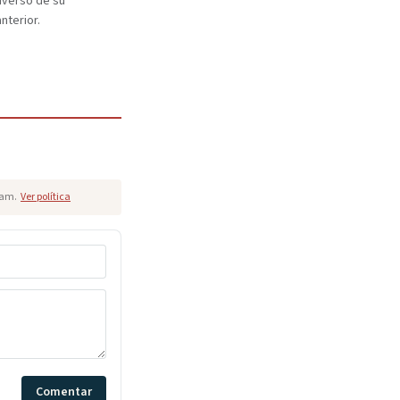
dverso de su
nterior.
pam.
Ver política
Comentar