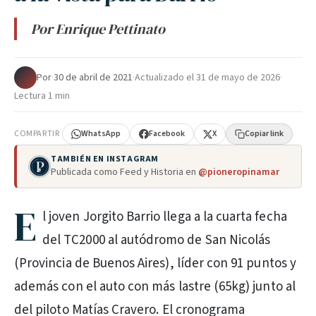
Por Enrique Pettinato
Por
·
30 de abril de 2021
·
Actualizado el
31 de mayo de 2026
·
Lectura 1 min
COMPARTIR
WhatsApp
Facebook
X
Copiar link
TAMBIÉN EN INSTAGRAM
Publicada como Feed y Historia en
@pioneropinamar
E
l joven Jorgito Barrio llega a la cuarta fecha
del TC2000 al autódromo de San Nicolás
(Provincia de Buenos Aires), líder con 91 puntos y
además con el auto con más lastre (65kg) junto al
del piloto Matías Cravero. El cronograma