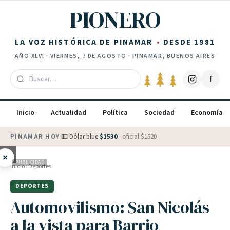
Saltar al contenido
PIONERO
LA VOZ HISTÓRICA DE PINAMAR
DESDE 1981
AÑO
XLVI
·
VIERNES, 7 DE AGOSTO
· PINAMAR, BUENOS AIRES
f
Inicio
Actualidad
Política
Sociedad
Economía
PINAMAR HOY
·
💵 Dólar blue
$
1530
· oficial $
1520
×
PUBLICIDAD
Inicio
›
Deportes
DEPORTES
Automovilismo: San Nicolás
a la vista para Barrio