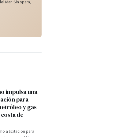
el Mar. Sin spam,
no impulsa una
tación para
petróleo y gas
a costa de
mó a licitación para