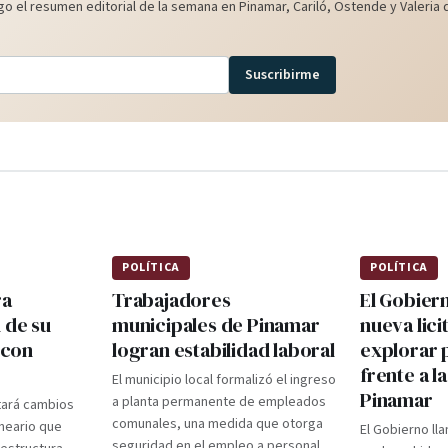
o el resumen editorial de la semana en Pinamar, Cariló, Ostende y Valeria d
Suscribirme
POLÍTICA
POLÍTICA
ra
Trabajadores
El Gobier
 de su
municipales de Pinamar
nueva lici
 con
logran estabilidad laboral
explorar 
frente a l
El municipio local formalizó el ingreso
Pinamar
a planta permanente de empleados
tará cambios
comunales, una medida que otorga
lneario que
El Gobierno lla
seguridad en el empleo a personal