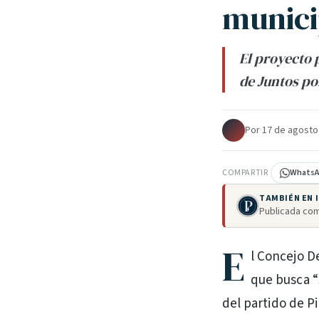
munici
El proyecto 
de Juntos po
Por
·
17 de agosto
COMPARTIR
Whats
TAMBIÉN EN
Publicada com
E
l Concejo D
que busca “
del partido de P