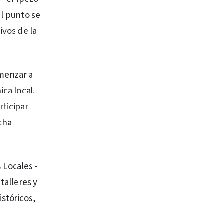
el punto se
ivos de la
omenzar a
ica local.
rticipar
cha
 Locales -
talleres y
stóricos,