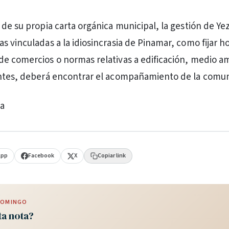
 de su propia carta orgánica municipal, la gestión de Ye
s vinculadas a la idiosincrasia de Pinamar, como fijar h
e comercios o normas relativas a edificación, medio a
ntes, deberá encontrar el acompañamiento de la comun
va
App
Facebook
X
Copiar link
 DOMINGO
ta nota?