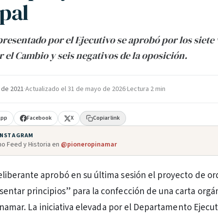
pal
presentado por el Ejecutivo se aprobó por los siete 
r el Cambio y seis negativos de la oposición.
 de 2021
·
Actualizado el
31 de mayo de 2026
·
Lectura 2 min
App
Facebook
X
Copiar link
 INSTAGRAM
o Feed y Historia en
@pioneropinamar
eliberante aprobó en su última sesión el proyecto de o
sentar principios” para la confección de una carta orgá
inamar. La iniciativa elevada por el Departamento Ejecut