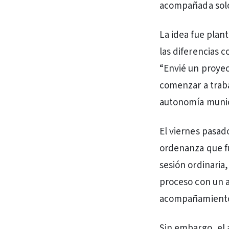
acompañada solo 
La idea fue plan
las diferencias c
“Envié un proye
comenzar a traba
autonomía munic
El viernes pasad
ordenanza que fu
sesión ordinaria,
proceso con un an
acompañamiento d
Sin embargo, el 