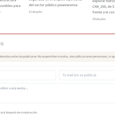
aestructura
explorar hidro
del sector público pinamarense.
ponibles para
CAN_200, de 5
.
31 de julio
frente a la cos
29 de julio
(
0
)
erados antes de publicarse. No se permiten insultos, descalificaciones personales, ni s
icará después de moderación.