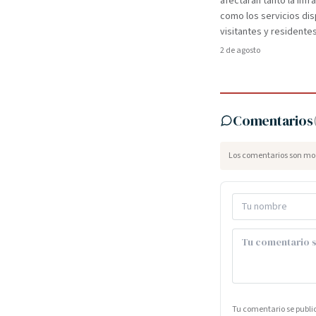
afectarán tanto la infr
como los servicios dis
visitantes y residentes
2 de agosto
Comentarios
Los comentarios son mod
Tu comentario se publ