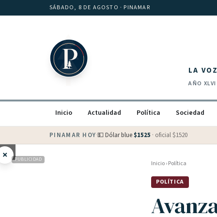
Saltar al contenido
SÁBADO, 8 DE AGOSTO
· PINAMAR
LA VO
AÑO
XLVI
Inicio
Actualidad
Política
Sociedad
PINAMAR HOY
·
💵 Dólar blue
$
1525
· oficial $
1520
×
PUBLICIDAD
Inicio
›
Política
POLÍTICA
Avanza