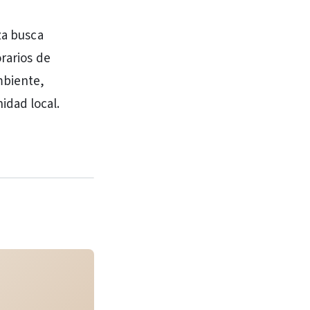
za busca
orarios de
mbiente,
idad local.