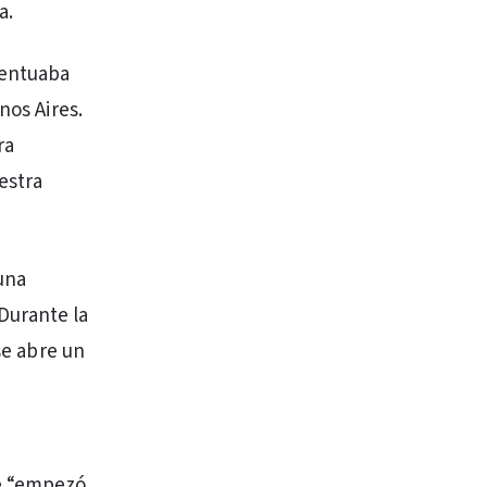
a.
centuaba
nos Aires.
ra
estra
una
Durante la
se abre un
ue “empezó