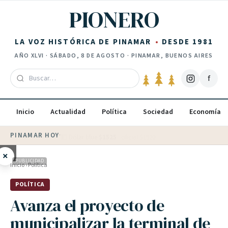
Saltar al contenido
PIONERO
LA VOZ HISTÓRICA DE PINAMAR
DESDE 1981
AÑO
XLVI
·
SÁBADO, 8 DE AGOSTO
· PINAMAR, BUENOS AIRES
f
Inicio
Actualidad
Política
Sociedad
Economía
PINAMAR HOY
·
💵 Dólar blue
$
1525
· oficial $
1520
×
PUBLICIDAD
Inicio
›
Política
POLÍTICA
Avanza el proyecto de
municipalizar la terminal de