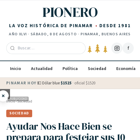
Saltar al contenido
PIONERO
LA VOZ HISTÓRICA DE PINAMAR
DESDE 1981
AÑO
XLVI
·
SÁBADO, 8 DE AGOSTO
· PINAMAR, BUENOS AIRES
f
Inicio
Actualidad
Política
Sociedad
Economía
PINAMAR HOY
·
💵 Dólar blue
$
1525
· oficial $
1520
×
PUBLICIDAD
Inicio
›
Sociedad
SOCIEDAD
Ayudar Nos Hace Bien se
prepara para festejar sus 10